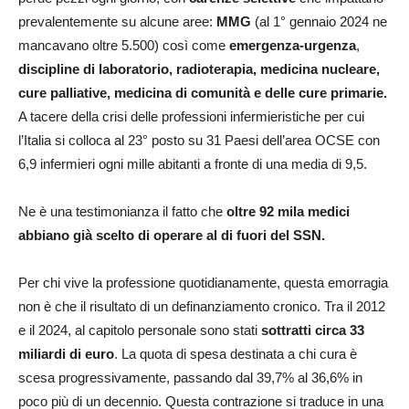
prevalentemente su alcune aree:
MMG
(al 1° gennaio 2024 ne
mancavano oltre 5.500) così come
emergenza-urgenza
,
discipline di laboratorio, radioterapia, medicina nucleare,
cure palliative, medicina di comunità e delle cure primarie.
A tacere della crisi delle professioni infermieristiche per cui
l’Italia si colloca al 23° posto su 31 Paesi dell’area OCSE con
6,9 infermieri ogni mille abitanti a fronte di una media di 9,5.
Ne è una testimonianza il fatto che
oltre 92 mila medici
abbiano già scelto di operare al di fuori del SSN.
Per chi vive la professione quotidianamente, questa emorragia
non è che il risultato di un definanziamento cronico. Tra il 2012
e il 2024, al capitolo personale sono stati
sottratti circa 33
miliardi di euro
. La quota di spesa destinata a chi cura è
scesa progressivamente, passando dal 39,7% al 36,6% in
poco più di un decennio. Questa contrazione si traduce in una