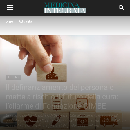
Home
Attualità
Attualità
Il definanziamento del personale
mette a rischio il futuro della cura:
l’allarme di Fondazione GIMBE
L’analisi della Fondazione GIMBE presentata alla Camera, lo scorso 22
gennaio, fotografa la situazione attuale del SSN. L'intervento di Cartabellota
evidenzia le criticità della riforma delle professioni sanitarie