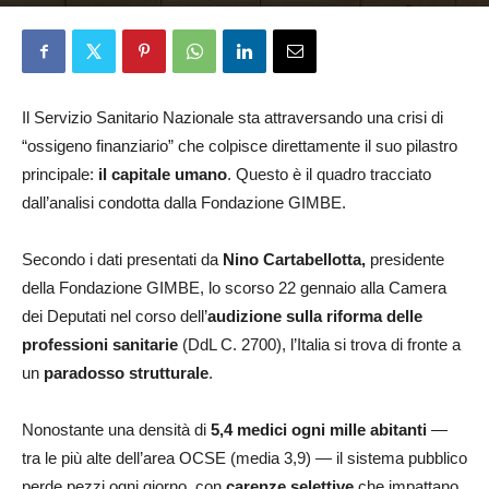
Elena D'Alessandri
26 Gennaio 2026
Il Servizio Sanitario Nazionale sta attraversando una crisi di
“ossigeno finanziario” che colpisce direttamente il suo pilastro
principale:
il capitale umano
. Questo è il quadro tracciato
dall’analisi condotta dalla Fondazione GIMBE.
Secondo i dati presentati da
Nino Cartabellotta,
presidente
della Fondazione GIMBE, lo scorso 22 gennaio alla Camera
dei Deputati nel corso dell’
audizione sulla riforma delle
professioni sanitarie
(DdL C. 2700), l’Italia si trova di fronte a
un
paradosso strutturale
.
Nonostante una densità di
5,4 medici ogni mille
abitanti
—
tra le più alte dell’area OCSE (media 3,9) — il sistema pubblico
perde pezzi ogni giorno, con
carenze selettive
che impattano