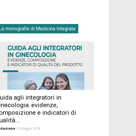
Le monografie di Medicina Integrata
uida agli integratori in
inecologia: evidenze,
omposizione e indicatori di
ualità...
edazione
15 Maggio 2018