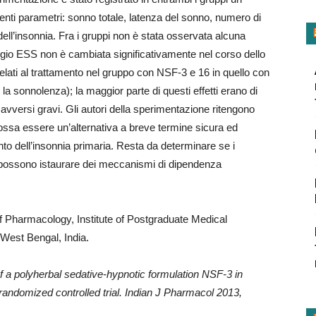
enti parametri: sonno totale, latenza del sonno, numero di
à dell’insonnia. Fra i gruppi non è stata osservata alcuna
teggio ESS non è cambiata significativamente nel corso dello
rrelati al trattamento nel gruppo con NSF-3 e 16 in quello con
a sonnolenza); la maggior parte di questi effetti erano di
 avversi gravi. Gli autori della sperimentazione ritengono
ossa essere un’alternativa a breve termine sicura ed
to dell’insonnia primaria. Resta da determinare se i
 possono istaurare dei meccanismi di dipendenza
f Pharmacology, Institute of Postgraduate Medical
est Bengal, India.
f a polyherbal sedative-hypnotic formulation NSF-3 in
andomized controlled trial.
Indian J Pharmacol 2013,