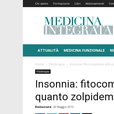
Chi siamo
Formazione
Libri
Abbonamenti
Con
Medicina
Integrata
ATTUALITÀ
MEDICINA FUNZIONALE
N
Home
Fitoterapia
Insonnia: fitocomplesso effic
Fitoterapia
Insonnia: fitoco
quanto zolpidem
Redazione
20 Maggio 2013