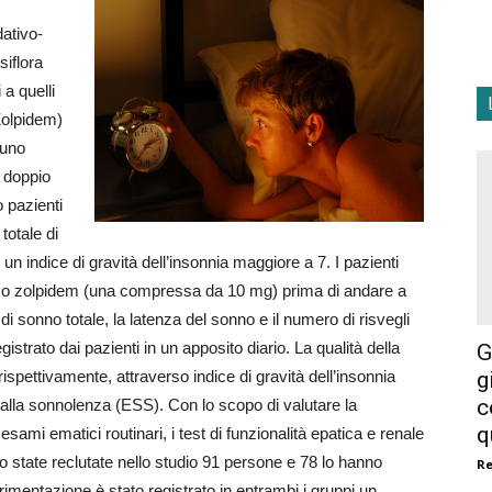
ativo-
siflora
a quelli
Zolpidem)
 uno
n doppio
o pazienti
totale di
un indice di gravità dell’insonnia maggiore a 7. I pazienti
) o zolpidem (una compressa da 10 mg) prima di andare a
di sonno totale, la latenza del sonno e il numero di risvegli
G
gistrato dai pazienti in un apposito diario. La qualità della
g
rispettivamente, attraverso indice di gravità dell’insonnia
c
o alla sonnolenza (ESS). Con lo scopo di valutare la
q
 esami ematici routinari, i test di funzionalità epatica e renale
Sono state reclutate nello studio 91 persone e 78 lo hanno
R
imentazione è stato registrato in entrambi i gruppi un