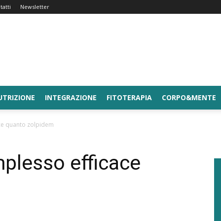
tatti
Newsletter
UTRIZIONE
INTEGRAZIONE
FITOTERAPIA
CORPO&MENTE
ace quanto zolpidem
mplesso efficace