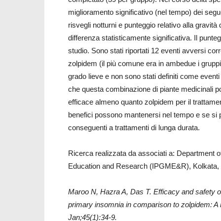
miglioramento significativo (nel tempo) dei segu
risvegli notturni e punteggio relativo alla gravit
differenza statisticamente significativa. Il pun
studio. Sono stati riportati 12 eventi avversi co
zolpidem (il più comune era in ambedue i gruppi l
grado lieve e non sono stati definiti come eventi
che questa combinazione di piante medicinali p
efficace almeno quanto zolpidem per il trattamen
benefici possono mantenersi nel tempo e se si
conseguenti a trattamenti di lunga durata.
Ricerca realizzata da associati a: Department o
Education and Research (IPGME&R), Kolkata, W
Maroo N, Hazra A, Das T. Efficacy and safety o
primary insomnia in comparison to zolpidem: A r
Jan;45(1):34-9.