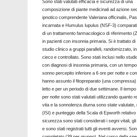
Sono stati valutati efficacia e sicurezza di una
composizione di piante medicinali ad azione sed
ipnotico comprendente Valeriana officinalis, Pas
incarnata e Humulus lupulus (NSF-3) comparati 
di un trattamento farmacologico di riferimento (
in pazienti con insonnia primaria. Si è trattato di
studio clinico a gruppi paralleli, randomizzato, i
cieco e controllato. Sono stati inclusi nello studi
con diagnosi di insonnia primaria, con un tempo 
sonno percepito inferiore a 6 ore per notte e con 
hanno assunto il fitopreparato (una compressa
letto e per un periodo di due settimane. Il tempo 
per notte sono stati valutati utilizzando quanto re
vita e la sonnolenza diurna sono state valutate, 
(ISI) e punteggio della Scala di Epworth relativ
sicurezza sono stati considerati i segni vitali, gli
e sono stati registrati tutti gli eventi avversi. 
completato (39 per gruppo). Nel corso della sper