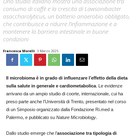
Uno studio italiano mostra una associazione tra
consumo di caffè e la crescita di Lawsonibacter
asaccharolyticus, un batterio anaerobio obbligato,
che contribuisce a ridurre l’infiammazione e a
mantenere la barriera intestinale in buone
condizioni
Francesca Morelli
3 Marzo 2025
Il microbioma è in grado di influenzare l’effetto della dieta
sulla salute in generale e cardiometabolica
. Le evidenze
arrivano da un ampio studio di coorte, internazionale, cui ha
preso parte anche l’Università di Trento, presentato nel corso
di un Simposio organizzato dalla Fondazione Ri.med a
Palermo, e pubblicato su
Nature Microbiology
.
Dallo studio emerge che l’
associazione tra tipologia di