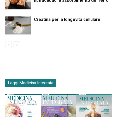
nutraceutici e assorbimento del ferro
Creatina per la longevità cellulare
Leggi Medicina Integrata