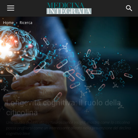
Home
Ricerca
Ricerca
Longevità cognitiva: il ruolo della
citicolina
Uno studio, pubblicato su Neuroscience Insight, mostra come la citicolina
possa profilarsi come un interessante alleato nella prevenzione del declino
cognitivo lieve