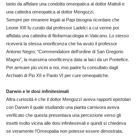
tanto da affidare una condotta omeopatica al dottor Mattoli e
una cattedra omeopatica al dottor Mengozzi.
Sempre per rimanere legati ai Papi bisogna ricordare che
Leone XIII fu curato dal professor Ladelci a cui venne poi
affidata una cattedra di fitofarmacologia in Vaticano. Lo stesso
riceverà la stessa onorificenza che ha avuto il professor
Antonio Negro: “Commendatore dell’ordine di San Gregorio
Magno”, la massima onorificenza data ai laici da un Pontefice.
Per arrivare più vicini a noi, mio padre fu consultato dagli
Archiatri di Pio XII e Paolo VI per cure omeopatiche.
Darwin e le dosi infinitesimali
Altra curiosità è che il dottor Mengozzi aveva rapporti epistolari
con Darwin il quale studiando una pianta carnivora aveva
verificato che questa presentava una percezione verso gli
insetti molto vicina alle dosi infinitesimali e quindi si chiedeva
se veramente l’Omeopatia non potesse essere dimostrata.