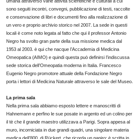
umana attraverso varie attività scientifiche e culturali a cui
sono seguiti incontri, convegni, pubblicazione di testi, raccolte
e conservazione di libri e documenti fino alla realizzazione di
un vero e proprio archivio storico nel 2007. La sede in questi
locali è come noto legata al fatto che qui il professor Antonio
Negro ha svolto gran parte della sua missione medica dal
1953 al 2003. è qui che nacque l’Accademia di Medicina
Omeopatica (AIMO) e quindi questa può definirsi l’indiscussa
sede storica dell’Omeopatia moderna in Italia. Francesco
Eugenio Negro promotore attuale della Fondazione Negro
porta i lettori di Medicina Naturale attraverso le sale del Museo.
La prima sala
Nella prima sala abbiamo esposto lettere e manoscritti di
Hahnemann e perfino le sue posate in argento ed un colino per
il tè che il grande maestro utilizzava a Parigi. Sopra appesa al
muro, incorniciata in due grandi quadri, una singolare materia
medica dell’800, di Rückert, che ricorda un papiro: è scritta in