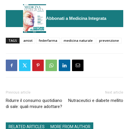
Abbonati a Medicina Integrata
TAGS
amiot
federfarma
medicina naturale
prevenzione
Previous article
Next article
Ridurre il consumo quotidiano
Nutraceutici e diabete mellito
di sale: quali misure adottare?
RELATED ARTICLES
MORE FROM AUTHOR