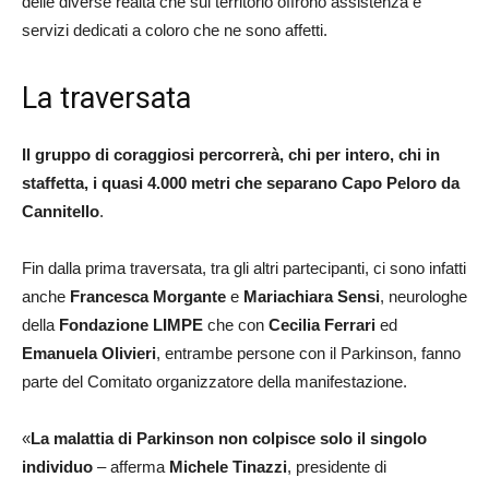
delle diverse realtà che sul territorio offrono assistenza e
servizi dedicati a coloro che ne sono affetti.
La traversata
Il gruppo di coraggiosi percorrerà, chi per intero, chi in
staffetta, i quasi 4.000 metri che separano Capo Peloro da
Cannitello
.
Fin dalla prima traversata, tra gli altri partecipanti, ci sono infatti
anche
Francesca Morgante
e
Mariachiara Sensi
, neurologhe
della
Fondazione LIMPE
che con
Cecilia Ferrari
ed
Emanuela Olivieri
, entrambe persone con il Parkinson, fanno
parte del Comitato organizzatore della manifestazione.
«
La malattia di Parkinson non colpisce solo il singolo
individuo
– afferma
Michele Tinazzi
, presidente di