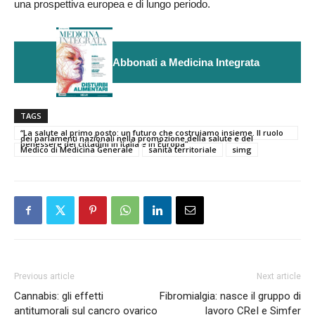
una prospettiva europea e di lungo periodo.
Abbonati a Medicina Integrata
TAGS
“La salute al primo posto: un futuro che costruiamo insieme. Il ruolo
dei parlamenti nazionali nella promozione della salute e del
benessere dei cittadini in Italia e in Europa”
Medico di Medicina Generale
sanità territoriale
simg
Previous article
Next article
Cannabis: gli effetti
Fibromialgia: nasce il gruppo di
antitumorali sul cancro ovarico
lavoro CReI e Simfer