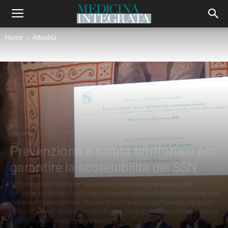
Home
Attualità
Attualità
Prevenzione e sanità territoriale per
garantire la sostenibilità del SSN
Nell’ambito del convegno “La salute al primo posto: un futuro che
costruiamo insieme. Il ruolo dei parlamenti nazionali nella promozione della
salute e del benessere dei cittadini in Italia e in Europa”, svoltosi nei giorni
scorsi in Senato, la SIMG ha sottolineato come la profilassi debba essere al
centro di una corretta politica sanitaria