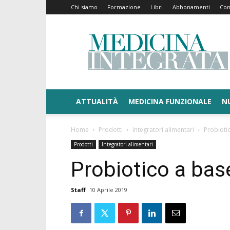
Chi siamo
Formazione
Libri
Abbonamenti
Con
Medicina
Integrata
ATTUALITÀ
MEDICINA FUNZIONALE
N
Home
Prodotti
Integratori alimentari
Probiotic
Prodotti
Integratori alimentari
Probiotico a base
Staff
10 Aprile 2019