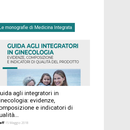
Le monografie di Medicina Integrata
uida agli integratori in
inecologia: evidenze,
omposizione e indicatori di
ualità...
aff
15 Maggio 2018