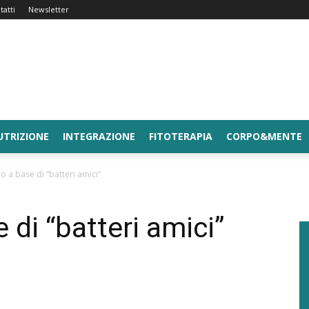
tatti
Newsletter
UTRIZIONE
INTEGRAZIONE
FITOTERAPIA
CORPO&MENTE
o a base di “batteri amici”
 di “batteri amici”