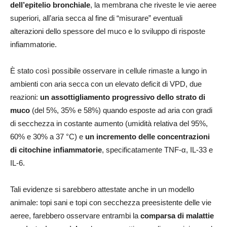
dell’epitelio bronchiale
, la membrana che riveste le vie aeree
superiori, all’aria secca al fine di “misurare” eventuali
alterazioni dello spessore del muco e lo sviluppo di risposte
infiammatorie.
È stato così possibile osservare in cellule rimaste a lungo in
ambienti con aria secca con un elevato deficit di VPD, due
reazioni:
un assottigliamento progressivo dello strato di
muco
(del 5%, 35% e 58%) quando esposte ad aria con gradi
di secchezza in costante aumento (umidità relativa del 95%,
60% e 30% a 37 °C) e
un incremento delle concentrazioni
di citochine infiammatorie
, specificatamente TNF-α, IL-33 e
IL-6.
Tali evidenze si sarebbero attestate anche in un modello
animale: topi sani e topi con secchezza preesistente delle vie
aeree, farebbero osservare entrambi la
comparsa di malattie