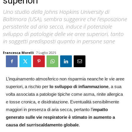
superiori
Uno studio della Johns Hopkins University di
Baltimora (USA), sembra suggerire che l’esposizione
persistente ad aria secca, induce il potenziale
sviluppo di patologie delle vie aree superiori, tanto
in soggetti predisposti quanto in persone sane
Francesca Morelli
7 Luglio 2025
L’inquinamento atmosferico non risparmia neanche le vie aree
superiori, a rischio per
lo sviluppo di infiammazione
, a sua
volta associata a patologie tipiche come asma, rinite allergica
e tosse cronica, e disidratazione. Eventualità sensibilmente
maggiori in presenza di aria secca, pertanto l’i
mpatto
generato sulle vie respiratorie è stimato in aumento a
causa del surriscaldamento globale
.