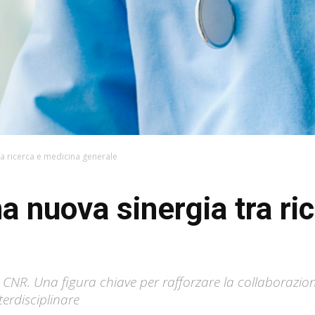
ra ricerca e medicina generale
 nuova sinergia tra ri
l CNR. Una figura chiave per rafforzare la collaborazio
terdisciplinare