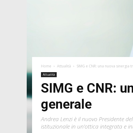
Home
Attualità
SIMG e CNR: una nuova sinergia t
Attualità
SIMG e CNR: una
generale
Andrea Lenzi è il nuovo Presidente de
istituzionale in un’ottica integrata e in