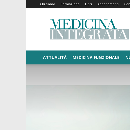
Chi siamo
Formazione
Libri
Abbonamenti
Con
Medicina
Integrata
ATTUALITÀ
MEDICINA FUNZIONALE
N