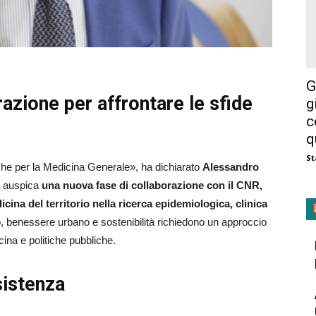
G
zione per affrontare le sfide
g
c
q
St
he per la Medicina Generale», ha dichiarato
Alessandro
ca auspica
una nuova fase di collaborazione con il CNR,
icina del territorio nella ricerca epidemiologica, clinica
, benessere urbano e sostenibilità richiedono un approccio
ina e politiche pubbliche.
sistenza