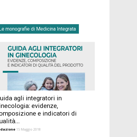
Le monografie di Medicina Integrata
uida agli integratori in
inecologia: evidenze,
omposizione e indicatori di
ualità...
edazione
15 Maggio 2018