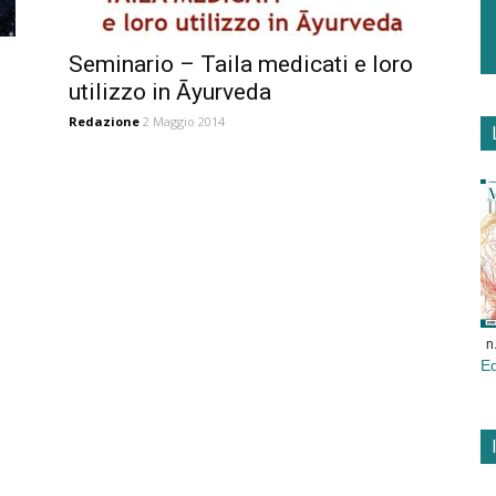
Seminario – Taila medicati e loro
utilizzo in Āyurveda
Redazione
2 Maggio 2014
n
E