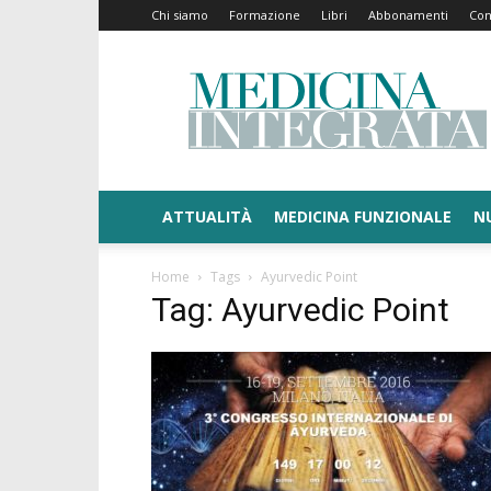
Chi siamo
Formazione
Libri
Abbonamenti
Con
Medicina
Integrata
ATTUALITÀ
MEDICINA FUNZIONALE
N
Home
Tags
Ayurvedic Point
Tag: Ayurvedic Point