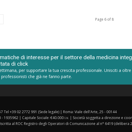
Page 6 of 8
matiche di interesse per il settore della medicina inte
tata di click
ettimana, per supportare la tua crescita professionale. Unisciti a oltre
 professionisti che già ne fanno parte.
157 Tel +39 02 2772 991 (Sede legale) | Roma: Viale dell'Arte, 25 - 00144
I - 1935962 | Capitale Sociale: €40.000 i.v. | Società soggetta a direzione e co
 Iscritta al ROC Registro degli Operatori di Comunicazione al n° 6419 (delibera 