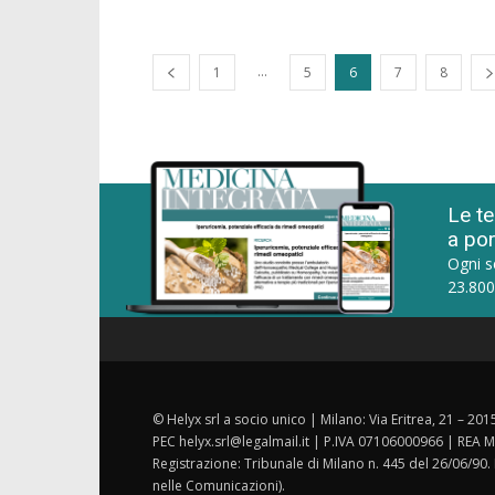
...
1
5
6
7
8
Le te
a por
Ogni s
23.800
© Helyx srl a socio unico | Milano: Via Eritrea, 21 – 20
PEC helyx.srl@legalmail.it | P.IVA 07106000966 | REA M
Registrazione: Tribunale di Milano n. 445 del 26/06/90.
nelle Comunicazioni).