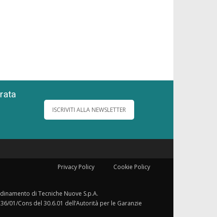
grata
ISCRIVITI ALLA NEWSLETTER
Privacy Policy
Cookie Policy
ordinamento di Tecniche Nuove S.p.A.
236/01/Cons del 30.6.01 dell’Autorità per le Garanzie