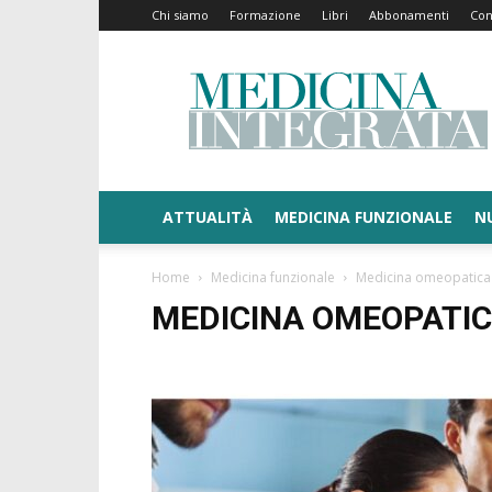
Chi siamo
Formazione
Libri
Abbonamenti
Con
Medicina
Integrata
ATTUALITÀ
MEDICINA FUNZIONALE
N
Home
Medicina funzionale
Medicina omeopatica
MEDICINA OMEOPATI