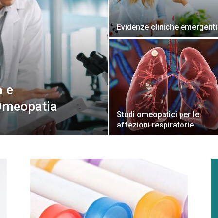
Evidenze cliniche emergenti
a e
 Omeopatia
Studi omeopatici per le
affezioni respiratorie