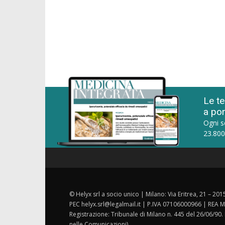
Le te
a por
Ogni s
23.800
© Helyx srl a socio unico | Milano: Via Eritrea, 21 – 20
PEC helyx.srl@legalmail.it | P.IVA 07106000966 | REA M
Registrazione: Tribunale di Milano n. 445 del 26/06/90.
nelle Comunicazioni).