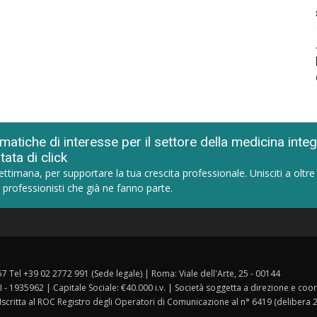
matiche di interesse per il settore della medicina inte
tata di click
ettimana, per supportare la tua crescita professionale. Unisciti a oltre
 professionisti che già ne fanno parte.
157 Tel +39 02 2772 991 (Sede legale) | Roma: Viale dell'Arte, 25 - 00144
I - 1935962 | Capitale Sociale: €40.000 i.v. | Società soggetta a direzione e co
 Iscritta al ROC Registro degli Operatori di Comunicazione al n° 6419 (delibera 