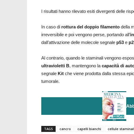
I risultati hanno rilevato esiti divergenti delle ris
In caso di
rottura del doppio filamento
della m
irreversibile e poi vengono perse, portando all’
i
dall’attivazione delle molecole segnale
p53
e
p2
Al contrario, quando le staminali vengono espos
ultravioletti B
, mantengono la
capacità di aut
segnale
Kit
che viene prodotta dalla stessa epid
tumorale.
Abb
TAGS
cancro
capelli bianchi
cellule staminal