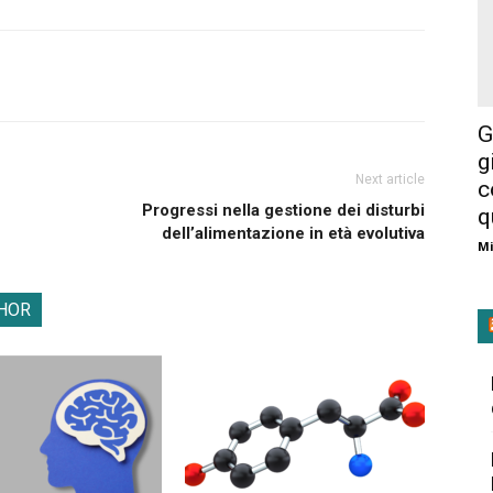
G
g
Next article
c
Progressi nella gestione dei disturbi
q
dell’alimentazione in età evolutiva
Mi
HOR