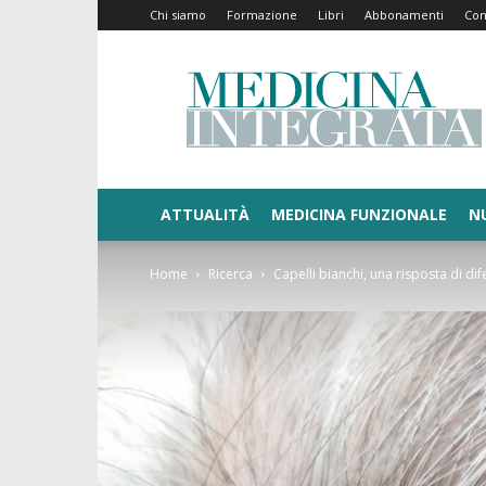
Chi siamo
Formazione
Libri
Abbonamenti
Con
Medicina
Integrata
ATTUALITÀ
MEDICINA FUNZIONALE
N
Home
Ricerca
Capelli bianchi, una risposta di di