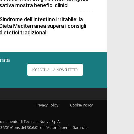
sativa mostra benefici clinici
Sindrome dell’intestino irritabile: la
Dieta Mediterranea supera i consigli
dietetici tradizionali
grata
ISCRIVITI ALLA NEWSLETTER
Privacy Policy
Cookie Policy
ordinamento di Tecniche Nuove S.p.A.
236/01/Cons del 30.6.01 dell’Autorità per le Garanzie