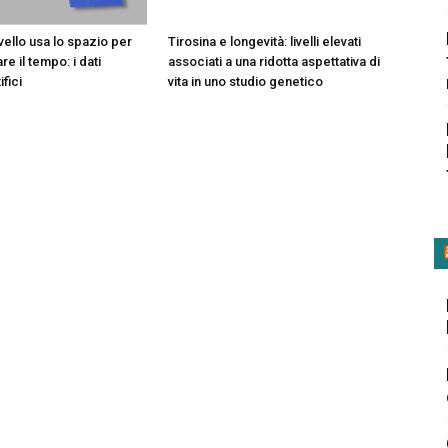
vello usa lo spazio per
Tirosina e longevità: livelli elevati
e il tempo: i dati
associati a una ridotta aspettativa di
fici
vita in uno studio genetico