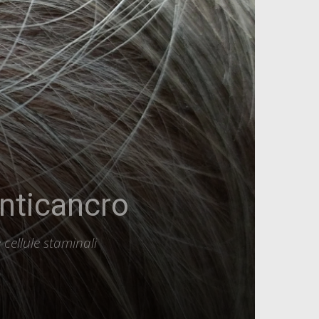
anticancro
cellule staminali