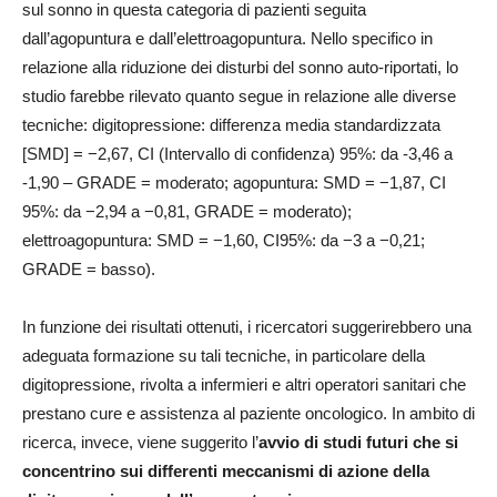
sul sonno in questa categoria di pazienti seguita
dall’agopuntura e dall’elettroagopuntura. Nello specifico in
relazione alla riduzione dei disturbi del sonno auto-riportati, lo
studio farebbe rilevato quanto segue in relazione alle diverse
tecniche: digitopressione: differenza media standardizzata
[SMD] = −2,67, CI (Intervallo di confidenza) 95%: da -3,46 a
-1,90 – GRADE = moderato; agopuntura: SMD = −1,87, CI
95%: da −2,94 a −0,81, GRADE = moderato);
elettroagopuntura: SMD = −1,60, CI95%: da −3 a −0,21;
GRADE = basso).
In funzione dei risultati ottenuti, i ricercatori suggerirebbero una
adeguata formazione su tali tecniche, in particolare della
digitopressione, rivolta a infermieri e altri operatori sanitari che
prestano cure e assistenza al paziente oncologico. In ambito di
ricerca, invece, viene suggerito l’
avvio di studi futuri che si
concentrino sui differenti meccanismi di azione della