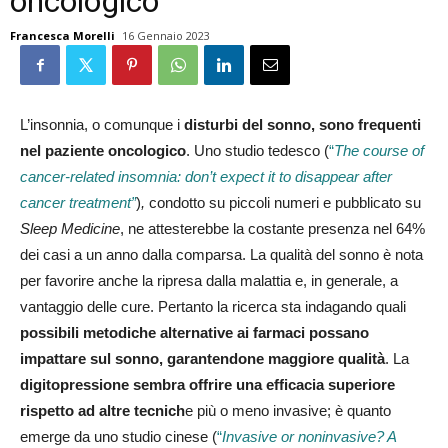
oncologico
Francesca Morelli
16 Gennaio 2023
L’insonnia, o comunque i
disturbi del sonno, sono frequenti
nel paziente oncologico
. Uno studio tedesco (
“
The course of
cancer-related insomnia: don’t expect it to disappear after
cancer treatment”
)
,
condotto su piccoli numeri e pubblicato su
Sleep Medicine
, ne attesterebbe la costante presenza nel 64%
dei casi a un anno dalla comparsa. La qualità del sonno è nota
per favorire anche la ripresa dalla malattia e, in generale, a
vantaggio delle cure. Pertanto la ricerca sta indagando quali
possibili metodiche alternative ai farmaci possano
impattare sul sonno, garantendone maggiore qualità
. La
digitopressione sembra offrire una efficacia superiore
rispetto ad altre tecnich
e più o meno invasive; è quanto
emerge da uno studio cinese (
“
Invasive or noninvasive? A