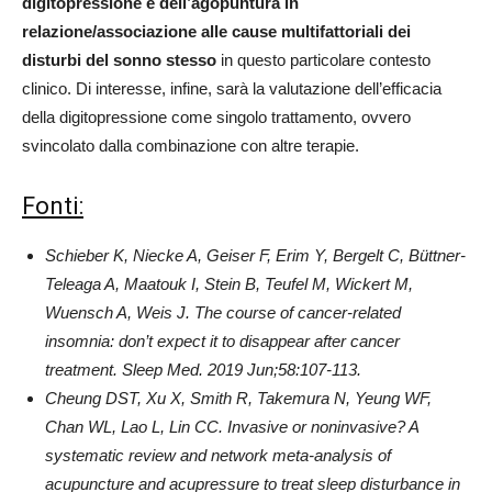
digitopressione e dell’agopuntura in
relazione/associazione alle cause multifattoriali dei
disturbi del sonno stesso
in questo particolare contesto
clinico. Di interesse, infine, sarà la valutazione dell’efficacia
della digitopressione come singolo trattamento, ovvero
svincolato dalla combinazione con altre terapie.
Fonti:
Schieber K, Niecke A, Geiser F, Erim Y, Bergelt C, Büttner-
Teleaga A, Maatouk I, Stein B, Teufel M, Wickert M,
Wuensch A, Weis J. The course of cancer-related
insomnia: don’t expect it to disappear after cancer
treatment. Sleep Med. 2019 Jun;58:107-113.
Cheung DST, Xu X, Smith R, Takemura N, Yeung WF,
Chan WL, Lao L, Lin CC. Invasive or noninvasive? A
systematic review and network meta-analysis of
acupuncture and acupressure to treat sleep disturbance in