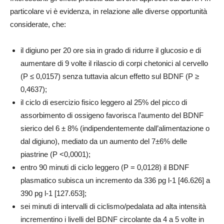
particolare vi è evidenza, in relazione alle diverse opportunità
considerate, che:
il digiuno per 20 ore sia in grado di ridurre il glucosio e di
aumentare di 9 volte il rilascio di corpi chetonici al cervello
(P ≤ 0,0157) senza tuttavia alcun effetto sul BDNF (P ≥
0,4637);
il ciclo di esercizio fisico leggero al 25% del picco di
assorbimento di ossigeno favorisca l’aumento del BDNF
sierico del 6 ± 8% (indipendentemente dall’alimentazione o
dal digiuno), mediato da un aumento del 7±6% delle
piastrine (P <0,0001);
entro 90 minuti di ciclo leggero (P = 0,0128) il BDNF
plasmatico subisca un incremento da 336 pg l-1 [46.626] a
390 pg l-1 [127.653];
sei minuti di intervalli di ciclismo/pedalata ad alta intensità
incrementino i livelli del BDNF circolante da 4 a 5 volte in