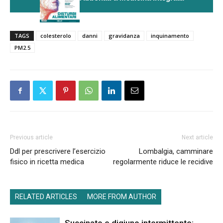
TAGS
colesterolo
danni
gravidanza
inquinamento
PM2.5
Previous article
Next article
Ddl per prescrivere l’esercizio
Lombalgia, camminare
fisico in ricetta medica
regolarmente riduce le recidive
RELATED ARTICLES
MORE FROM AUTHOR