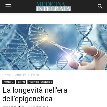
Home
Attualità
Eventi
Attualità
Eventi
Medicina funzionale
La longevità nell’era
dell’epigenetica
Francesca Morelli
9 Ottobre 2024