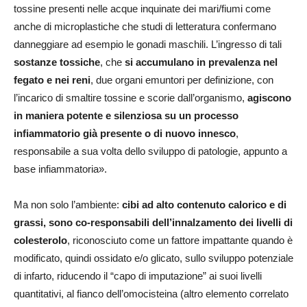
tossine presenti nelle acque inquinate dei mari/fiumi come
anche di microplastiche che studi di letteratura confermano
danneggiare ad esempio le gonadi maschili. L’ingresso di tali
sostanze tossiche
, che
si accumulano in prevalenza nel
fegato e nei reni
, due organi emuntori per definizione, con
l’incarico di smaltire tossine e scorie dall’organismo,
agiscono
in maniera potente e silenziosa su un processo
infiammatorio già presente o di nuovo innesco
,
responsabile a sua volta dello sviluppo di patologie, appunto a
base infiammatoria».
Ma non solo l’ambiente:
cibi ad alto contenuto calorico e di
grassi, sono co-responsabili dell’innalzamento dei livelli di
colesterolo
, riconosciuto come un fattore impattante quando è
modificato, quindi ossidato e/o glicato, sullo sviluppo potenziale
di infarto, riducendo il “capo di imputazione” ai suoi livelli
quantitativi, al fianco dell’omocisteina (altro elemento correlato