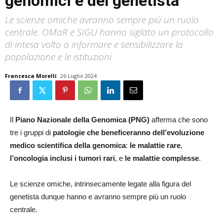
genomici e del genetista
Le scienze omiche avranno sempre più un ruolo
centrale. OMaR e SIGU hanno siglato un protocollo
di intesa volto a informare e sensibilizzare la
popolazione e le istituzioni
Francesca Morelli
26 Luglio 2024
Il
Piano Nazionale della Genomica (PNG)
afferma che sono
tre i gruppi di
patologie che beneficeranno dell’evoluzione
medico scientifica della genomica
:
le malattie rare
,
l’oncologia inclusi i tumori rari
, e
le malattie complesse
.
Le scienze omiche, intrinsecamente legate alla figura del
genetista dunque hanno e avranno sempre più un ruolo
centrale.