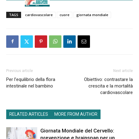
TAGS
cardiovascolare
cuore
giornata mondiale
Previous article
Next article
Per l’equilibrio della flora
Obiettivo: contrastare la
intestinale nel bambino
crescita e la mortalità
cardiovascolare
RELATED ARTICLES
MORE FROM AUTHOR
Giornata Mondiale del Cervello:
prevenzione e brainspan per un