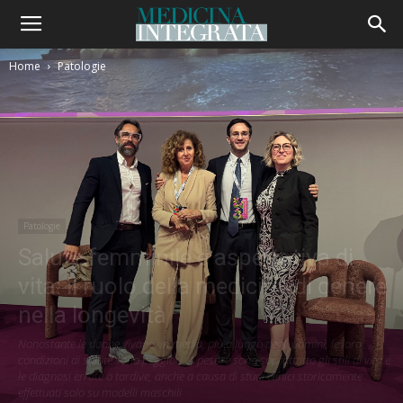
Home
Patologie
Patologie
Salute femminile e aspettativa di
vita: il ruolo della medicina di genere
nella longevità
Nonostante le donne vivano, in media, più a lungo degli uomini, le loro
condizioni di salute sono peggiori. A pesare sono soprattutto gli stili di vita e
le diagnosi errate o tardive, anche a causa di studi clinici storicamente
effettuati solo su modelli maschili