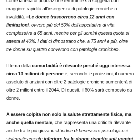
come la fetta di popolazione femminile sia soggetta con
maggiore rapidità all’insorgenza di patologie croniche o
invalidità. «
Le donne trascorrono circa 12 anni con
limitazioni
, ovvero più del 50% dell’aspettativa di vita
complessiva a 65 anni, mentre per gli uomini questa quota si
attesta al 40%. I dati ci dimostrano che, a 75 anni e più, oltre
tre donne su quattro convivono con patologie croniche
».
Il tema della
comorbidità è rilevante perché oggi interessa
circa 13 milioni di persone
e, secondo le proiezioni, il numero
assoluto di anziani con oltre 2 patologie croniche aumenterà di
oltre 2 milioni entro il 2044. Di questi, il 60% sarà composto da
donne.
A essere colpita non solo la salute strettamente fisica, ma
anche quella mentale
, che rappresenta una criticità rilevante
anche tra le più giovani. «
L’indice di benessere psicologico è
sistematicamente
inferiore tra le donne rispetto agli uomini