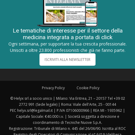
Le tematiche di interesse per il settore della
medicina integrata a portata di click
Ogni settimana, per supportare la tua crescita professionale.
Unisciti a oltre 23.800 professionisti che già ne fanno parte.
ISCRIVITI ALLA NEWSLETTER
Privacy Policy
Cookie Policy
© Helyx srl a socio unico | Milano: Via Eritrea, 21 – 20157 Tel +39 02
2772 991 (Sede legale) | Roma: Viale dell'Arte, 25 - 00144
PEC helyx.srl@legalmail.it | P.IVA 07106000966 | REA MI - 1935962 |
Capitale Sociale: €40.000 i.v. | Società soggetta a direzione e
coordinamento di Tecniche Nuove S.p.A.
Registrazione: Tribunale di Milano n. 445 del 26/06/90. Iscritta al ROC
Registro degli Operatori di Comunicazione al n° 6419 (delibera