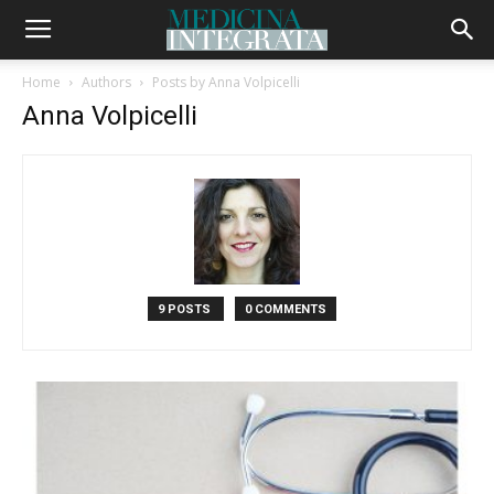
Home
Authors
Posts by Anna Volpicelli
Anna Volpicelli
9 POSTS
0 COMMENTS