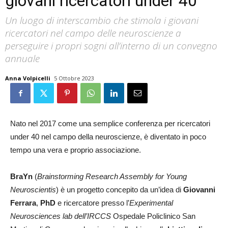
giovani ricercatori under 40
Un luogo di interscambio che stimola i giovani
ricercatori nel campo delle neuroscienze a
perseguire i propri sogni all’interno di un convegno
annuale
Anna Volpicelli
5 Ottobre 2023
Nato nel 2017 come una semplice conferenza per ricercatori
under 40 nel campo della neuroscienze, è diventato in poco
tempo una vera e proprio associazione.
BraYn
(
Brainstorming Research Assembly for Young
Neuroscientis
) è un progetto concepito da un’idea di
Giovanni
Ferrara
,
PhD
e ricercatore presso l’
Experimental
Neurosciences lab dell’IRCCS
Ospedale Policlinico San