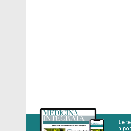
Le te
a por