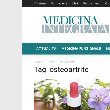
Chi siamo
Formazione
Libri
Abbonamenti
Con
Medicina
Integrata
ATTUALITÀ
MEDICINA FUNZIONALE
N
Home
Tags
Osteoartrite
Tag: osteoartrite