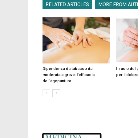
RELATED ARTICLES
MORE FROM AUT
Dipendenza da tabacco da
Il ruolo del
moderata a grave: l’efficacia
per il dolor
dell’agopuntura