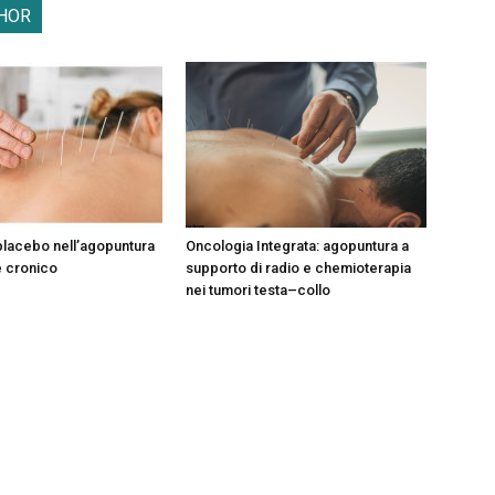
HOR
 placebo nell’agopuntura
Oncologia Integrata: agopuntura a
e cronico
supporto di radio e chemioterapia
nei tumori testa–collo