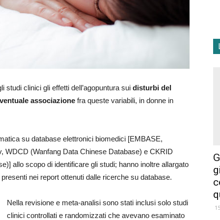
studi clinici gli effetti dell’agopuntura sui
disturbi del
ventuale associazione
fra queste variabili, in donne in
ematica su database elettronici biomedici [EMBASE,
ov, WDCD (Wanfang Data Chinese Database) e CKRID
G
allo scopo di identificare gli studi; hanno inoltre allargato
g
i presenti nei report ottenuti dalle ricerche su database.
c
q
Nella revisione e meta-analisi sono stati inclusi solo studi
1
clinici controllati e randomizzati che avevano esaminato