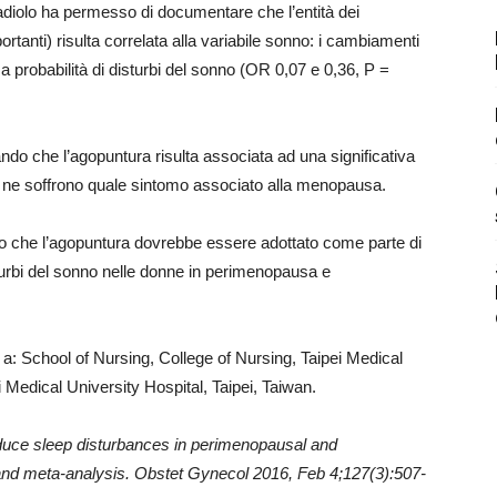
radiolo ha permesso di documentare che l’entità dei
rtanti) risulta correlata alla variabile sonno: i cambiamenti
a probabilità di disturbi del sonno (OR 0,07 e 0,36, P =
ndo che l’agopuntura risulta associata ad una significativa
he ne soffrono quale sintomo associato alla menopausa.
cono che l’agopuntura dovrebbe essere adottato come parte di
turbi del sonno nelle donne in perimenopausa e
 a: School of Nursing, College of Nursing, Taipei Medical
 Medical University Hospital, Taipei, Taiwan.
duce sleep disturbances in perimenopausal and
d meta-analysis. Obstet Gynecol 2016, Feb 4;127(3):507-