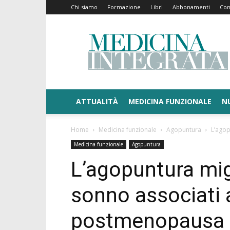
Chi siamo
Formazione
Libri
Abbonamenti
Con
Medicina
Integrata
ATTUALITÀ
MEDICINA FUNZIONALE
N
Home
Medicina funzionale
Agopuntura
L’agop
Medicina funzionale
Agopuntura
L’agopuntura migl
sonno associati a
postmenopausa