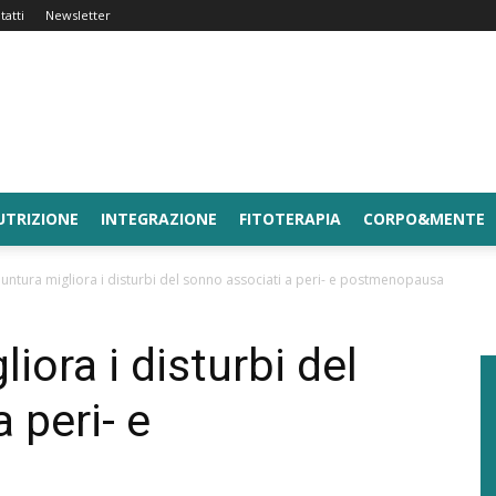
tatti
Newsletter
UTRIZIONE
INTEGRAZIONE
FITOTERAPIA
CORPO&MENTE
untura migliora i disturbi del sonno associati a peri- e postmenopausa
iora i disturbi del
 peri- e