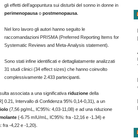
gli effetti dell’agopuntura sui disturbi del sonno in donne in
perimenopausa
o
postmenopausa
.
Nel loro lavoro gli autori hanno seguito le
raccomandazioni PRISMA (Preferred Reporting Items for
Systematic Reviews and Meta-Analysis statement).
Sono stati infine identificati e dettagliatamente analizzati
31 studi clinici (34 effect sizes) che hanno coinvolto
complessivamente 2.433 partecipanti.
isulta associata a una significativa
riduzione
della
R] 0.21, Intervallo di Confidenza 95% 0,14-0,31), a un
iolo
(7,56 pg/mL, IC95%: 4,03-11,08) e ad una riduzione
imolante
(-6.75 mIU/mL, IC95%: fra -12,16 e -1.34) e
fra -4,22 e -1,20).