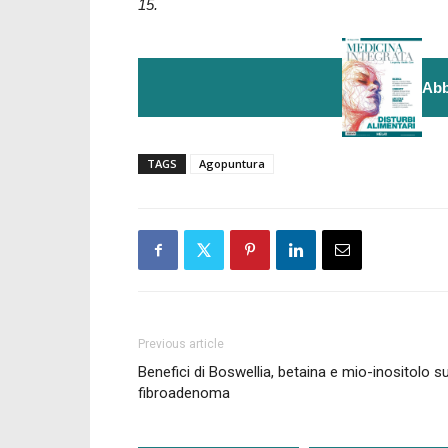
15.
Abb
TAGS
Agopuntura
Previous article
Benefici di Boswellia, betaina e mio-inositolo su
fibroadenoma