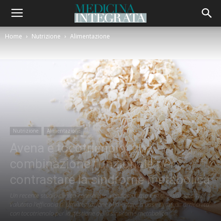
Home
Nutrizione
Alimentazione
Nutrizione
Alimentazione
Avena e tocotrienolo: una
combinazione funzionale per
contrastare la sindrome metabolica
Un recente studio clinico controllato, randomizzato e in doppio cieco ha
valutato l'efficacia di un'integrazione alimentare a base di avena arricchita
con tocotrienolo per la gestione della sindrome metabolica