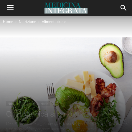
Home
Nutrizione
Alimentazione
Nutrizione
Alimentazione
Chetogenica si o no
Una dieta molto in voga e per questo anche parecchio discussa, scopriamo i
suoi pregi e difetti per poter adottare il giusto approccio