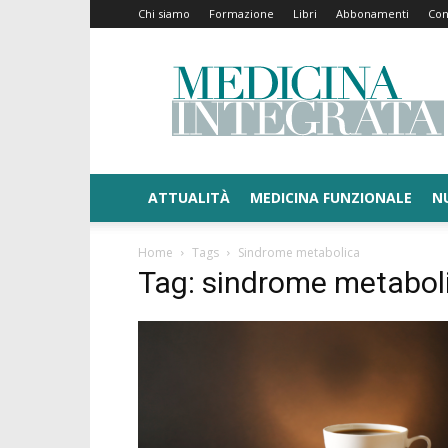
Chi siamo
Formazione
Libri
Abbonamenti
Con
Medicina
Integrata
ATTUALITÀ
MEDICINA FUNZIONALE
N
Home
Tags
Sindrome metabolica
Tag: sindrome metabol