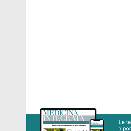
Le te
a por