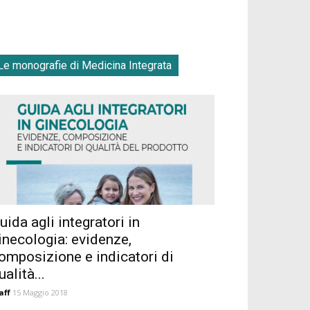
Le monografie di Medicina Integrata
uida agli integratori in
inecologia: evidenze,
omposizione e indicatori di
ualità...
aff
15 Maggio 2018