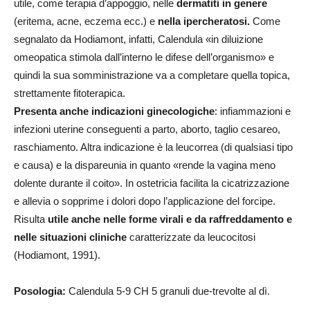
utile, come terapia d’appoggio, nelle
dermatiti in genere
(eritema, acne, eczema ecc.) e
nella ipercheratosi.
Come
segnalato da Hodiamont, infatti, Calendula «in diluizione
omeopatica stimola dall’interno le difese dell’organismo» e
quindi la sua somministrazione va a completare quella topica,
strettamente fitoterapica.
Presenta anche indicazioni ginecologiche
: infiammazioni e
infezioni uterine conseguenti a parto, aborto, taglio cesareo,
raschiamento. Altra indicazione è la leucorrea (di qualsiasi tipo
e causa) e la dispareunia in quanto «rende la vagina meno
dolente durante il coito». In ostetricia facilita la cicatrizzazione
e allevia o sopprime i dolori dopo l’applicazione del forcipe.
Risulta
utile anche nelle forme virali e da raffreddamento e
nelle situazioni cliniche
caratterizzate da leucocitosi
(Hodiamont, 1991).
Posologia:
Calendula 5-9 CH 5 granuli due-trevolte al dì.