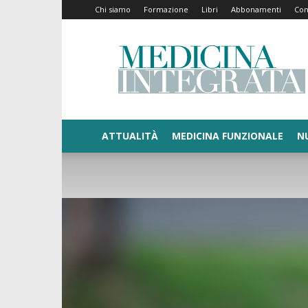
Chi siamo
Formazione
Libri
Abbonamenti
Con
Medicina
Integrata
ATTUALITÀ
MEDICINA FUNZIONALE
N