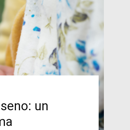
 seno: un
oma