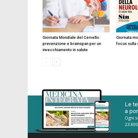
Giornata Mondiale del Cervello:
Giornata mo
prevenzione e brainspan per un
focus sulla 
invecchiamento in salute
Le te
a por
Ogni s
23.800