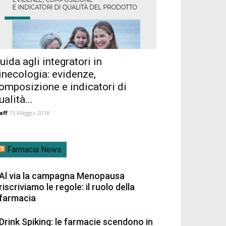
uida agli integratori in
inecologia: evidenze,
omposizione e indicatori di
ualità...
aff
15 Maggio 2018
Farmacia News
Al via la campagna Menopausa
riscriviamo le regole: il ruolo della
farmacia
Drink Spiking: le farmacie scendono in