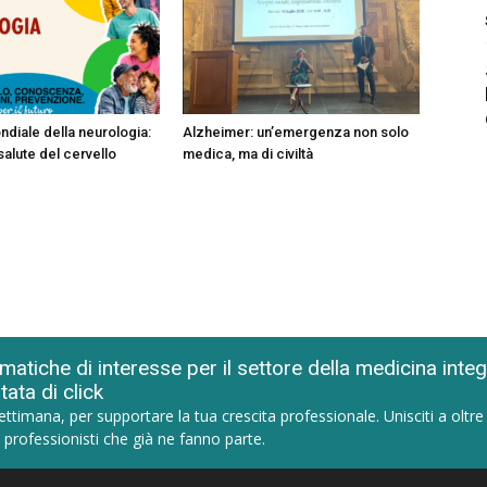
ndiale della neurologia:
Alzheimer: un’emergenza non solo
salute del cervello
medica, ma di civiltà
matiche di interesse per il settore della medicina inte
tata di click
ettimana, per supportare la tua crescita professionale. Unisciti a oltre
 professionisti che già ne fanno parte.