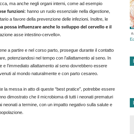
bocca, ma anche negli organi interni, come ad esempio
ose funzioni:
hanno un ruolo essenziale nella digestione,
rio a favore della prevenzione delle infezioni. Inoltre, le
a possa influenzare anche lo sviluppo del cervello e il
n
lazione asse intestino-cervello».
E
e a partire e nel corso parto, prosegue durante il contatto
lare, potenziandosi nel tempo con l’allattamento al seno. In
pelle e l’immediato allattamento al seno dovrebbero essere
oli venuti al mondo naturalmente e con parto cesareo.
 la messa in atto di queste “best pratice”, potrebbe essere
hanno dimostrato che il microbioma di tutti i neonati prematuri
ai neonati a termine, con un impatto negativo sulla salute e
 popolazione.