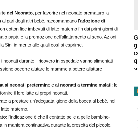
lute del Neonato
, per favorire nel neonato prematuro la
al pari degli altri bebè, raccomandano l
’adozione di
on cotton fioc imbevuti di latte materno fin dai primi giorni di
G
ma o papà, e la promozione dell’allattamento al seno. Azioni
g
 Sin, in merito alle quali così si esprime.
c
q
: i neonati durante il ricovero in ospedale vanno alimentati
issione occorre aiutare le mamme a potere allattare
St
a ai neonati pretermin
e e
ai neonati a termine malati
: le
ire il loro latte ai propri neonati.
e a prestare un’adeguata igiene della bocca al bebè, nel
o latte materno.
ato
: l’indicazione è che il contatto pelle a pelle bambino-
a in maniera continuativa durante la crescita del piccolo.