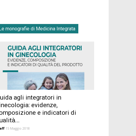
Le monografie di Medicina Integrata
uida agli integratori in
inecologia: evidenze,
omposizione e indicatori di
ualità...
aff
15 Maggio 2018