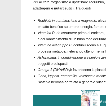
Per aiutare l’organismo a ripristinare l’equilibrio
adattogeni e nutarceutici.
Tra questi:
Rodhiola in combinazione a magnesio
: elev
impatto benefico su umore, energia, fame e c
Vitamina D
: da assumere prima di coricarsi,
e del mantenimento di un buon tono dell’umo
Vitamine del gruppo B
: contribuiscono a supp
processi metabolici, elevando ulteriormente la
Ashwagada, in combinazione a selenio e zi
soggetti predisposti;
Omega-3 (DHA/EPA)
: favoriscono la plastic
Gaba, luppolo, camomilla, valeriana e melat
l’astenia nervosa correlata a generale suscet
Abb