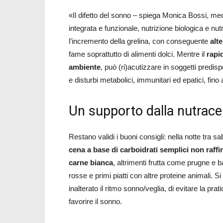
«Il difetto del sonno – spiega Monica Bossi, med
integrata e funzionale, nutrizione biologica e nutr
l’incremento della grelina, con conseguente
alt
fame soprattutto di alimenti dolci. Mentre il
rapi
ambiente
, può (ri)acutizzare in soggetti predis
e disturbi metabolici, immunitari ed epatici, fino
Un supporto dalla nutrace
Restano validi i buoni consigli: nella notte tra
cena a base di carboidrati semplici non raffin
carne bianca
, altrimenti frutta come prugne e 
rosse e primi piatti con altre proteine animali. S
inalterato il ritmo sonno/veglia, di evitare la prat
favorire il sonno.