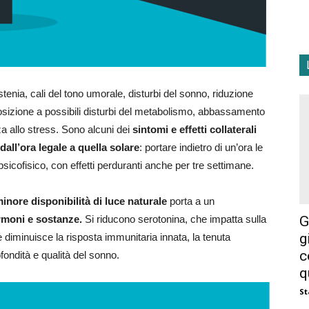
tenia, cali del tono umorale, disturbi del sonno, riduzione
osizione a possibili disturbi del metabolismo, abbassamento
za allo stress. Sono alcuni dei
sintomi e effetti collaterali
all’ora legale a quella solare
: portare indietro di un’ora le
sicofisico, con effetti perduranti anche per tre settimane.
inore disponibilità di luce naturale
porta a un
G
rmoni e sostanze.
Si riducono serotonina, che impatta sulla
g
e diminuisce la risposta immunitaria innata, la tenuta
c
fondità e qualità del sonno.
q
St