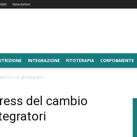
tatti
Newsletter
UTRIZIONE
INTEGRAZIONE
FITOTERAPIA
CORPO&MENTE
ell’ora con gli integratori
tress del cambio
ntegratori