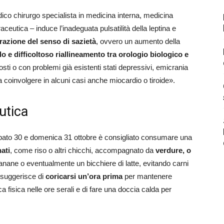
ico chirurgo specialista in medicina interna, medicina
aceutica – induce l’inadeguata pulsatilità della leptina e
erazione del senso di sazietà
, ovvero un aumento della
do e difficoltoso riallineamento tra orologio biologico e
posti o con problemi già esistenti stati depressivi, emicrania
 a coinvolgere in alcuni casi anche miocardio o tiroide».
utica
 sabato 30 e domenica 31 ottobre è consigliato consumare una
ati
, come riso o altri chicchi, accompagnato da
verdure, o
banane o eventualmente un bicchiere di latte, evitando carni
i suggerisce di
coricarsi un’ora prima
per mantenere
ica fisica nelle ore serali e di fare una doccia calda per