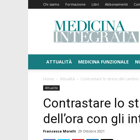
Chi siamo
Formazione
Libri
Abbonamenti
Con
Medicina
Integrata
ATTUALITÀ
MEDICINA FUNZIONALE
N
Home
Attualità
Contrastare lo stress del cambio d
Attualità
Contrastare lo s
dell’ora con gli i
Francesca Morelli
29 Ottobre 2021