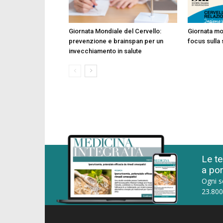
Giornata Mondiale del Cervello:
Giornata mo
prevenzione e brainspan per un
focus sulla 
invecchiamento in salute
Le te
a por
Ogni s
23.800