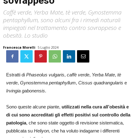
sovrappeso
Caffè verde, Yerba Mate, tè verde, Gynostemma
pentaphyllum, sono alcuni fra i rimedi naturali
impiegati nel trattamento contro sovrappeso e
obesità. Lo studio
Francesca Morelli
5 Luglio 2024
Estratti di
Phaseolus vulgaris
,
caffè verde
,
Yerba Mate
,
tè
verde
,
Gynostemma pentaphyllum
,
Cissus quadrangularis
e
Irvingia gabonensis
.
Sono queste alcune piante,
utilizzati nella cura all’obesità e
di cui sono accreditati gli effetti positivi sul controllo della
patologia
, che sono state oggetto di revisione sistematica,
pubblicata su
Heliyon,
che ha voluto indagarne i differenti