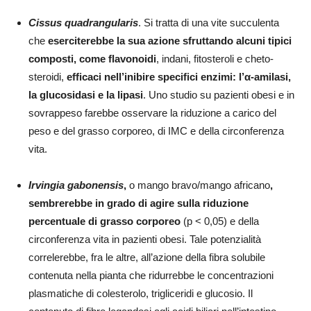
Cissus quadrangularis
. Si tratta di una vite succulenta
che
eserciterebbe la sua azione sfruttando alcuni tipici
composti, come flavonoidi
, indani, fitosteroli e cheto-
steroidi,
efficaci nell’inibire specifici enzimi: l’α-amilasi,
la glucosidasi e la lipasi
. Uno studio su pazienti obesi e in
sovrappeso farebbe osservare la riduzione a carico del
peso e del grasso corporeo, di IMC e della circonferenza
vita.
Irvingia gabonensis
,
o mango bravo/mango africano
,
sembrerebbe in grado di agire sulla riduzione
percentuale di grasso corporeo
(p < 0,05) e della
circonferenza vita in pazienti obesi. Tale potenzialità
correlerebbe, fra le altre, all’azione della fibra solubile
contenuta nella pianta che ridurrebbe le concentrazioni
plasmatiche di colesterolo, trigliceridi e glucosio. Il