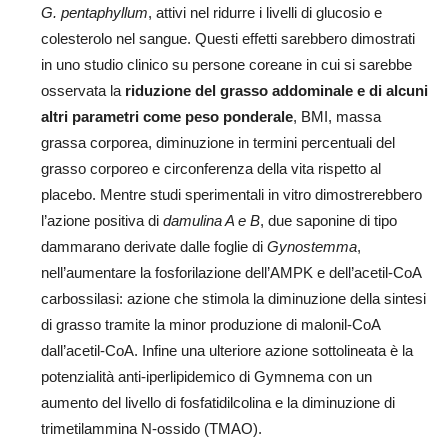
G. pentaphyllum
, attivi nel ridurre i livelli di glucosio e
colesterolo nel sangue. Questi effetti sarebbero dimostrati
in uno studio clinico su persone coreane in cui si sarebbe
osservata la
riduzione del grasso addominale e di alcuni
altri parametri come peso ponderale
, BMI, massa
grassa corporea, diminuzione in termini percentuali del
grasso corporeo e circonferenza della vita rispetto al
placebo. Mentre studi sperimentali in vitro dimostrerebbero
l’azione positiva di
damulina A e B
, due saponine di tipo
dammarano derivate dalle foglie di
Gynostemma
,
nell’aumentare la fosforilazione dell’AMPK e dell’acetil-CoA
carbossilasi: azione che stimola la diminuzione della sintesi
di grasso tramite la minor produzione di malonil-CoA
dall’acetil-CoA. Infine una ulteriore azione sottolineata è la
potenzialità anti-iperlipidemico di Gymnema con un
aumento del livello di fosfatidilcolina e la diminuzione di
trimetilammina N-ossido (TMAO).