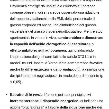
L’evidenza emerge da uno studio condotto su persone
coreane obese in cui si sarebbe osservata una riduzione
del rapporto vita/fianchi, della FMI, della percentuale di
grasso corporeo ed anche una diminuzione del grasso
viscerale e del grasso viscerale/sottocutaneo. Mentre studi
sperimentali, in vitro e in vivo,
sembrerebbero dimostrare
la capacità dell’acido clorogenico di esercitare un
effetto inibitorio sull’adipogenesi,
quindi riducendo
l’espressione dei geni correlati nelle cellule 3T3-L1 e in
modelli murini. Inoltre la Yerba Mate sembrerebbe
favorire
anche la differenziazione dei preadipociti
, la diminuzione
dei lipidi presenti negli adipociti in modo dose-dipendente (p
< 0,05).
Estratto di
tè
verde
. L’azione dei suoi principi attivi
incrementerebbe il dispendio energetico
, quindi con una
azione “brucia grassi”
a favore della riduzione anche dei