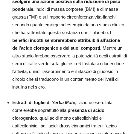
svolgere una azione positiva sulla riduzione di peso
ponderale
, indici di massa corporea (BMI) e di massa
grassa (FMI) e sul rapporto circonferenza vita-fianchi
secondo quanto emerge ad esempio da uno studio clinico
che ha raffrontato questa sostanza con il placebo.
I
benefici indotti sembrerebbero attribuibili all’azione
dell’acido clorogenico e dei suoi composti.
Mentre un
altro studio farebbe osservare la potenzialità degli estratti di
semi di caffè verde sulla glucosio-6-fosfatasi riducendone
l’attività, quindi l’assorbimento e il rilascio di glucosio in
circolo che si traducono in un contenimento dei livelli di
insulina nel siero.
Estratti di foglie di
Yerba Mate
, l’azione esercitata
correlerebbe soprattutto alla
presenza di acido
clorogenico
, quali acidi mono caffeoilchinici e
caffeoilchinici, agli acidi idrossicinnamici tra cui l’acido
caffeico e l’acido chinico e a diverse saponine triterpenoidi.