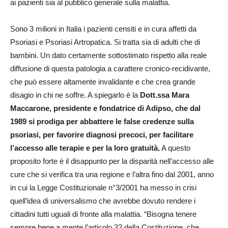
ai pazienti sia al pubblico generale sulla malattia.
Sono 3 milioni in Italia i pazienti censiti e in cura affetti da
Psoriasi e Psoriasi Artropatica. Si tratta sia di adulti che di
bambini. Un dato certamente sottostimato rispetto alla reale
diffusione di questa patologia a carattere cronico-recidivante,
che può essere altamente invalidante e che crea grande
disagio in chi ne soffre. A spiegarlo è la
Dott.ssa Mara
Maccarone, presidente e fondatrice di Adipso, che dal
1989 si prodiga per abbattere le false credenze sulla
psoriasi, per favorire diagnosi precoci, per facilitare
l’accesso alle terapie e per la loro gratuità.
A questo
proposito forte è il disappunto per la disparità nell’accesso alle
cure che si verifica tra una regione e l’altra fino dal 2001, anno
in cui la Legge Costituzionale n°3/2001 ha messo in crisi
quell’idea di universalismo che avrebbe dovuto rendere i
cittadini tutti uguali di fronte alla malattia. “Bisogna tenere
sempre bene a mente l’articolo 32 della Costituzione, che