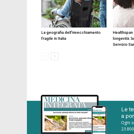
La geografia dell’invecchiamento
Healthspan 
fragile in Italia
longevità: la
Servizio Sa
Le te
a por
Ogni s
23.800