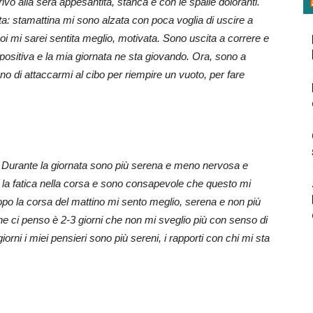
vo alla sera appesantita, stanca e con le spalle doloranti.
a: stamattina mi sono alzata con poca voglia di uscire a
i mi sarei sentita meglio, motivata. Sono uscita a correre e
 positiva e la mia giornata ne sta giovando. Ora, sono a
gno di attaccarmi al cibo per riempire un vuoto, per fare
e. Durante la giornata sono più serena e meno nervosa e
e la fatica nella corsa e sono consapevole che questo mi
Dopo la corsa del mattino mi sento meglio, serena e non più
he ci penso è 2-3 giorni che non mi sveglio più con senso di
orni i miei pensieri sono più sereni, i rapporti con chi mi sta