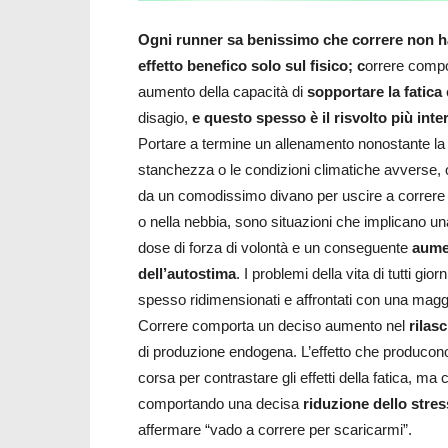
Ogni runner sa benissimo che correre non h
effetto benefico solo sul fisico; c
orrere comp
aumento della capacità di
sopportare la fatica
disagio,
e questo spesso è il risvolto più inte
Portare a termine un allenamento nonostante la
stanchezza o le condizioni climatiche avverse, 
da un comodissimo divano per uscire a correre 
o nella nebbia, sono situazioni che implicano un
dose di forza di volontà e un conseguente
aume
dell’autostima
. I problemi della vita di tutti gio
spesso ridimensionati e affrontati con una magg
Correre comporta un deciso aumento nel
rilas
di produzione endogena. L’effetto che producono
corsa per contrastare gli effetti della fatica, m
comportando una decisa
riduzione dello stre
affermare “vado a correre per scaricarmi”.