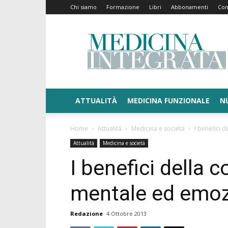
Chi siamo
Formazione
Libri
Abbonamenti
Con
Medicina
Integrata
ATTUALITÀ
MEDICINA FUNZIONALE
N
Home
Attualità
Medicina e società
I benefici 
Attualità
Medicina e società
I benefici della c
mentale ed emoz
Redazione
4 Ottobre 2013