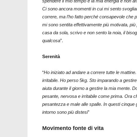
spendere il mio tempo e la mia energia e non arri
Ci sono ancora momenti in cui mi sento svogliat
correre, ma l’ho fatto perché consapevole che po
mi sono sentita effettivamente più motivata, più
casa da sola, scrivo e non sento la noia, il biso
qualcosa
”.
Serenità
“
Ho iniziato ad andare a correre tutte le mattin
irritabile. Ho perso 5kg. Sto imparando a gestir
aiuta durante il giorno a gestire la mia mente. 
pesante, nervosa e irritabile come prima. Ora c
pesantezza e male alle spalle. In questi cinque gi
intorno sono più distesi
”
Movimento fonte di vita