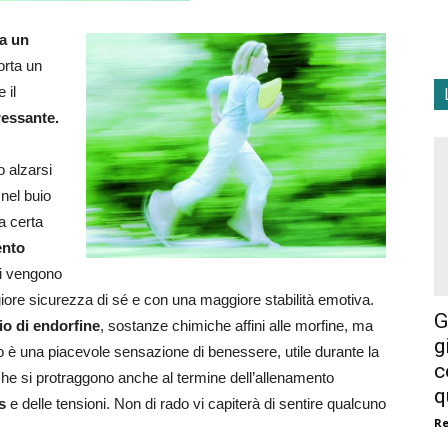
a un
orta un
e il
ressante.
o alzarsi
nel buio
a certa
nto
rni vengono
iore sicurezza di sé e con una maggiore stabilità emotiva.
G
cio di endorfine
, sostanze chimiche affini alle morfine, ma
g
 è una piacevole sensazione di benessere, utile durante la
c
a che si protraggono anche al termine dell’allenamento
q
ss
e delle tensioni. Non di rado vi capiterà di sentire qualcuno
R