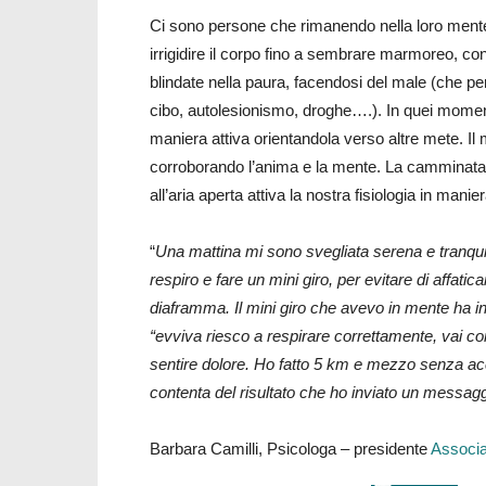
Ci sono persone che rimanendo nella loro mente
irrigidire il corpo fino a sembrare marmoreo, c
blindate nella paura, facendosi del male (che pe
cibo, autolesionismo, droghe….). In quei moment
maniera attiva orientandola verso altre mete. Il 
corroborando l’anima e la mente. La camminata e 
all’aria aperta attiva la nostra fisiologia in manie
“
Una mattina mi sono svegliata serena e tranquil
respiro e fare un mini giro, per evitare di affatic
diaframma. Il mini giro che avevo in mente ha i
“evviva riesco a respirare correttamente, vai co
sentire dolore. Ho fatto 5 km e mezzo senza ac
contenta del risultato che ho inviato un messaggi
Barbara Camilli, Psicologa – presidente
Associa