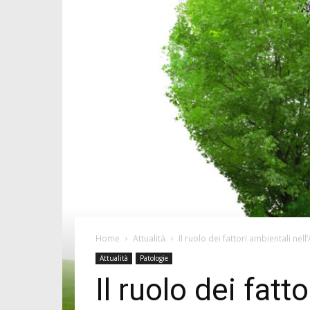
Home
Attualità
Il ruolo dei fattori ambientali nel
Attualità
Patologie
Il ruolo dei fatt