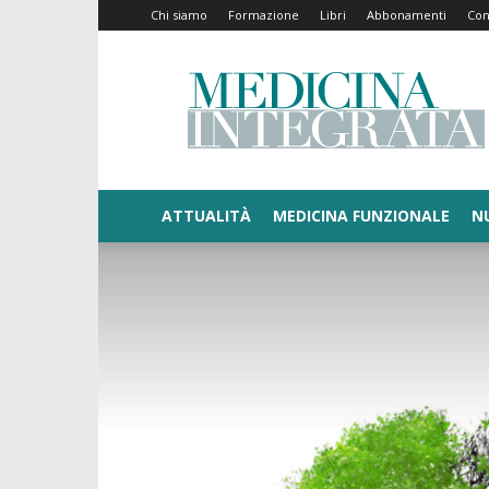
Chi siamo
Formazione
Libri
Abbonamenti
Con
Medicina
Integrata
ATTUALITÀ
MEDICINA FUNZIONALE
N