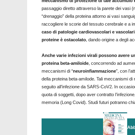
meccanismo di protezione di tale accumulo è 
passaggio diretto attraverso la parete dei vasi (m
“drenaggio” della proteina attorno ai vasi sanguig
raccogliere le scorie del tessuto cerebrale e a 
caso di patologie cardiovascolari e vascolari
proteine è ostacolato
, dando origine a degli a
Anche varie infezioni virali possono avere un 
proteina beta-amiloide
, concorrendo ad aument
meccanismi di “
neuroinfiammazione
”, con l’a
della proteina beta-amilode. Tali meccanismi di
seguito all’infezione da SARS-CoV2. In occasi
quota di soggetti, dopo aver contratto l’infezion
memoria (Long Covid). Studi futuri potranno chia
Abb