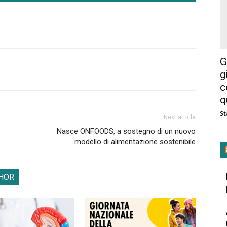
G
g
c
q
St
Next article
Nasce ONFOODS, a sostegno di un nuovo
modello di alimentazione sostenibile
HOR