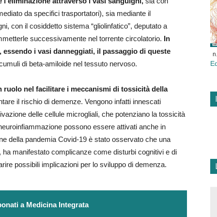
l’eliminazione attraverso i vasi sanguigni,
sia con
ediato da specifici trasportatori), sia mediante il
ni, con il cosiddetto sistema “gliolinfatico”, deputato a
immetterle successivamente nel torrente circolatorio.
In
, essendo i vasi danneggiati, il passaggio di queste
n
ccumuli di beta-amiloide nel tessuto nervoso.
E
ruolo nel facilitare i meccanismi di tossicità della
are il rischio di demenze. Vengono infatti innescati
ttivazione delle cellule microgliali, che potenziano la tossicità
 neuroinfiammazione possono essere attivati anche in
one della pandemia Covid-19 è stato osservato che una
e, ha manifestato complicanze come disturbi cognitivi e di
rire possibili implicazioni per lo sviluppo di demenza.
onati a Medicina Integrata