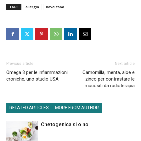
TAGS
allergia
novel food
Previous article
Next article
Omega 3 per le infiammazioni
Camomilla, menta, aloe e
croniche, uno studio USA
zinco per contrastare le
mucositi da radioterapia
RELATED ARTICLES
MORE FROM AUTHOR
Chetogenica si o no