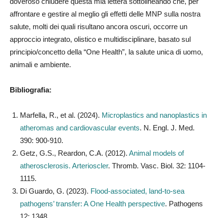
doveroso chiudere questa mia lettera sottolineando che, per
affrontare e gestire al meglio gli effetti delle MNP sulla nostra
salute, molti dei quali risultano ancora oscuri, occorre un
approccio integrato, olistico e multidisciplinare, basato sul
principio/concetto della “One Health”, la salute unica di uomo,
animali e ambiente.
Bibliografia:
Marfella, R., et al. (2024).
Microplastics and nanoplastics in
atheromas and cardiovascular events
. N. Engl. J. Med.
390: 900-910.
Getz, G.S., Reardon, C.A. (2012).
Animal models of
atherosclerosis. Arterioscler
. Thromb. Vasc. Biol. 32: 1104-
1115.
Di Guardo, G. (2023).
Flood-associated, land-to-sea
pathogens’ transfer: A One Health perspective
. Pathogens
12: 1348.