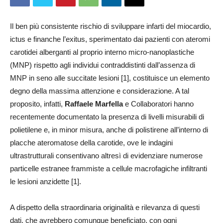
Il ben più consistente rischio di sviluppare infarti del miocardio,
ictus e finanche l’exitus, sperimentato dai pazienti con ateromi
carotidei alberganti al proprio interno micro-nanoplastiche
(MNP) rispetto agli individui contraddistinti dall’assenza di
MNP in seno alle succitate lesioni [1], costituisce un elemento
degno della massima attenzione e considerazione. A tal
proposito, infatti,
Raffaele Marfella
e Collaboratori hanno
recentemente documentato la presenza di livelli misurabili di
polietilene e, in minor misura, anche di polistirene all’interno di
placche ateromatose della carotide, ove le indagini
ultrastrutturali consentivano altresì di evidenziare numerose
particelle estranee frammiste a cellule macrofagiche infiltranti
le lesioni anzidette [1].
A dispetto della straordinaria originalità e rilevanza di questi
dati, che avrebbero comunque beneficiato, con ogni