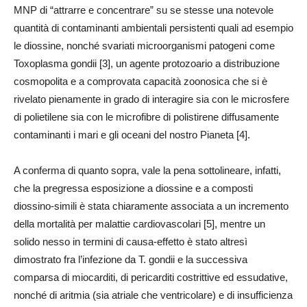
MNP di “attrarre e concentrare” su se stesse una notevole
quantità di contaminanti ambientali persistenti quali ad esempio
le diossine, nonché svariati microorganismi patogeni come
Toxoplasma gondii [3], un agente protozoario a distribuzione
cosmopolita e a comprovata capacità zoonosica che si è
rivelato pienamente in grado di interagire sia con le microsfere
di polietilene sia con le microfibre di polistirene diffusamente
contaminanti i mari e gli oceani del nostro Pianeta [4].
A conferma di quanto sopra, vale la pena sottolineare, infatti,
che la pregressa esposizione a diossine e a composti
diossino-simili è stata chiaramente associata a un incremento
della mortalità per malattie cardiovascolari [5], mentre un
solido nesso in termini di causa-effetto è stato altresì
dimostrato fra l’infezione da T. gondii e la successiva
comparsa di miocarditi, di pericarditi costrittive ed essudative,
nonché di aritmia (sia atriale che ventricolare) e di insufficienza