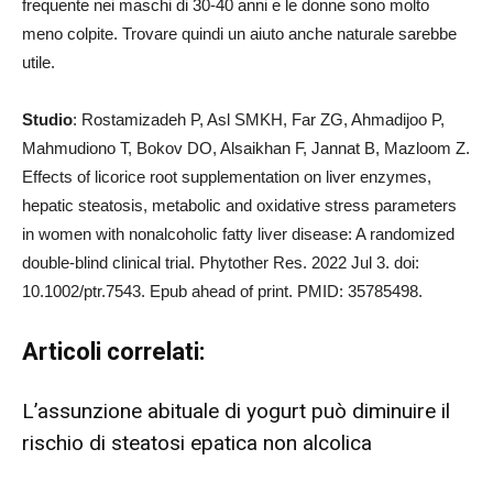
frequente nei maschi di 30-40 anni e le donne sono molto
meno colpite. Trovare quindi un aiuto anche naturale sarebbe
utile.
Studio
: Rostamizadeh P, Asl SMKH, Far ZG, Ahmadijoo P,
Mahmudiono T, Bokov DO, Alsaikhan F, Jannat B, Mazloom Z.
Effects of licorice root supplementation on liver enzymes,
hepatic steatosis, metabolic and oxidative stress parameters
in women with nonalcoholic fatty liver disease: A randomized
double-blind clinical trial. Phytother Res. 2022 Jul 3. doi:
10.1002/ptr.7543. Epub ahead of print. PMID: 35785498.
Articoli correlati:
L’assunzione abituale di yogurt può diminuire il
rischio di steatosi epatica non alcolica