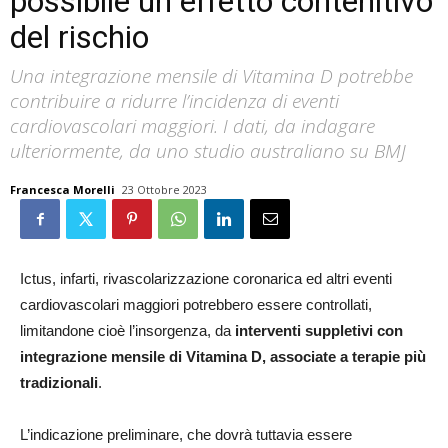
possibile un effetto contenitivo
del rischio
Una integrazione mensile di Vitamina D potrebbe
contribuire a ridurre l’incidenza di eventi
cardiovascolari maggiori. I dati, da indagare
ulteriormente, da uno studio australiano su BMJ
Francesca Morelli
23 Ottobre 2023
Ictus, infarti, rivascolarizzazione coronarica ed altri eventi
cardiovascolari maggiori potrebbero essere controllati,
limitandone cioè l’insorgenza, da
interventi suppletivi con
integrazione mensile di Vitamina D, associate a terapie più
tradizionali
.
L’indicazione preliminare, che dovrà tuttavia essere