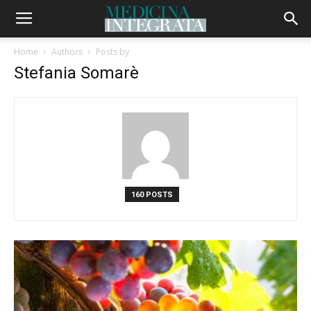
Home
Authors
Posts by
Stefania Somarè
160 POSTS