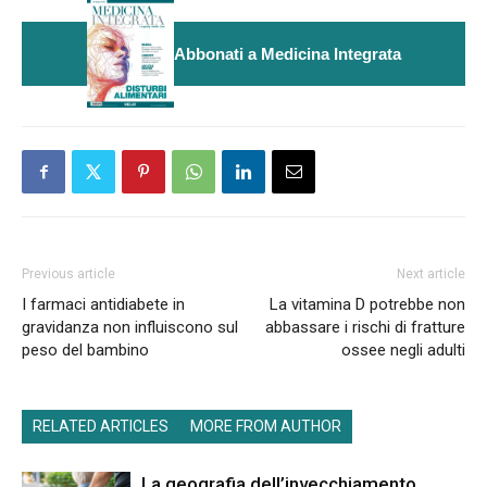
Abbonati a Medicina Integrata
Previous article
Next article
I farmaci antidiabete in
La vitamina D potrebbe non
gravidanza non influiscono sul
abbassare i rischi di fratture
peso del bambino
ossee negli adulti
RELATED ARTICLES
MORE FROM AUTHOR
La geografia dell’invecchiamento