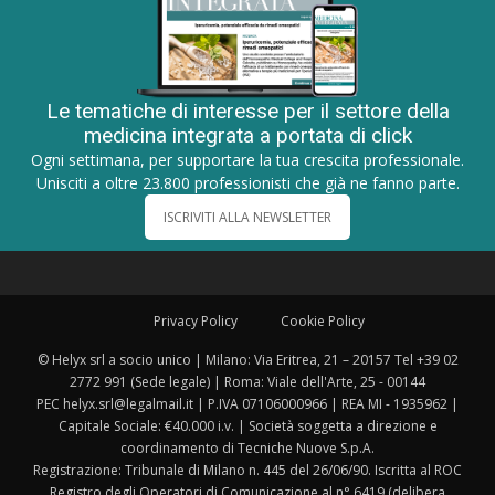
Le tematiche di interesse per il settore della
medicina integrata a portata di click
Ogni settimana, per supportare la tua crescita professionale.
Unisciti a oltre 23.800 professionisti che già ne fanno parte.
ISCRIVITI ALLA NEWSLETTER
Privacy Policy
Cookie Policy
© Helyx srl a socio unico | Milano: Via Eritrea, 21 – 20157 Tel +39 02
2772 991 (Sede legale) | Roma: Viale dell'Arte, 25 - 00144
PEC helyx.srl@legalmail.it | P.IVA 07106000966 | REA MI - 1935962 |
Capitale Sociale: €40.000 i.v. | Società soggetta a direzione e
coordinamento di Tecniche Nuove S.p.A.
Registrazione: Tribunale di Milano n. 445 del 26/06/90. Iscritta al ROC
Registro degli Operatori di Comunicazione al n° 6419 (delibera