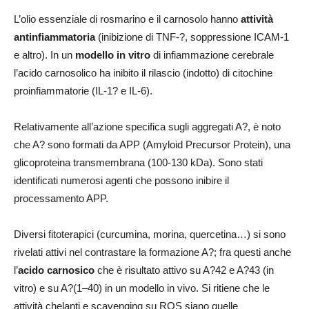
L’olio essenziale di rosmarino e il carnosolo hanno
attività
antinfiammatoria
(inibizione di TNF-?, soppressione ICAM-1
e altro). In un
modello in vitro
di infiammazione cerebrale
l’acido carnosolico ha inibito il rilascio (indotto) di citochine
proinfiammatorie (IL-1? e IL-6).
Relativamente all’azione specifica sugli aggregati A?, è noto
che A? sono formati da APP (Amyloid Precursor Protein), una
glicoproteina transmembrana (100-130 kDa). Sono stati
identificati numerosi agenti che possono inibire il
processamento APP.
Diversi fitoterapici (curcumina, morina, quercetina…) si sono
rivelati attivi nel contrastare la formazione A?; fra questi anche
l’
acido carnosico
che è risultato attivo su A?42 e A?43 (in
vitro) e su A?(1–40) in un modello in vivo. Si ritiene che le
attività chelanti e scavenging su ROS siano quelle