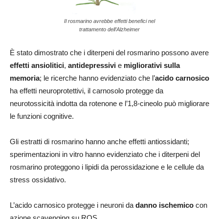
Il rosmarino avrebbe effetti benefici nel
trattamento dell’Alzheimer
È stato dimostrato che i diterpeni del rosmarino possono avere
effetti ansiolitici
,
antidepressivi
e
migliorativi sulla
memoria
; le ricerche hanno evidenziato che l’
acido carnosico
ha effetti neuroprotettivi, il carnosolo protegge da
neurotossicità indotta da rotenone e l’1,8-cineolo può migliorare
le funzioni cognitive.
Gli estratti di rosmarino hanno anche effetti antiossidanti;
sperimentazioni in vitro hanno evidenziato che i diterpeni del
rosmarino proteggono i lipidi da perossidazione e le cellule da
stress ossidativo.
L’acido carnosico protegge i neuroni da
danno ischemico
con
azione scavenging su ROS.