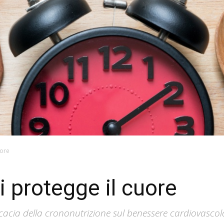
uore
ti protegge il cuore
icacia della crononutrizione sul benessere cardiovascol