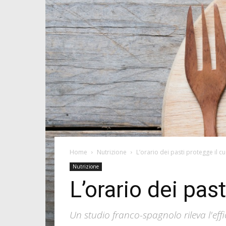
Home
Nutrizione
L’orario dei pasti protegge il c
Nutrizione
L’orario dei pas
Un studio franco-spagnolo rileva l'eff