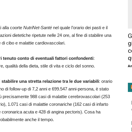
ti alla coorte
NutriNet-Santé
nel quale l’orario dei pasti e il
G
ioni dietetiche ripetute nelle 24 ore, al fine di stabilire una
g
 di cibo e malattie cardiovascolari.
c
q
ri tenuto conto di eventuali fattori confondenti
:
, qualità della dieta, stile di vita e ciclo del sonno.
An
abilire una stretta relazione tra le due variabili
: orario
o di follow-up di 7,2 anni e 699.547 anni-persona, è stato
più precisamente 988 casi di malattie cerebrovascolari (253
io), 1.071 casi di malattie coronariche (162 casi di infarto
e coronarica acuta e 428 di angina pectoris). Cosa ha
robabilmente anche il tempo.