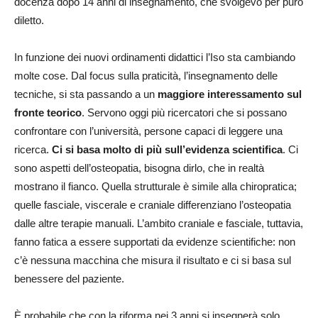
docenza dopo 14 anni di insegnamento, che svolgevo per puro
diletto.
In funzione dei nuovi ordinamenti didattici l’Iso sta cambiando
molte cose. Dal focus sulla praticità, l’insegnamento delle
tecniche, si sta passando a un
maggiore interessamento sul
fronte teorico
. Servono oggi più ricercatori che si possano
confrontare con l’università, persone capaci di leggere una
ricerca.
Ci si basa molto di più sull’evidenza scientifica
. Ci
sono aspetti dell’osteopatia, bisogna dirlo, che in realtà
mostrano il fianco. Quella strutturale è simile alla chiropratica;
quelle fasciale, viscerale e craniale differenziano l’osteopatia
dalle altre terapie manuali. L’ambito craniale e fasciale, tuttavia,
fanno fatica a essere supportati da evidenze scientifiche: non
c’è nessuna macchina che misura il risultato e ci si basa sul
benessere del paziente.
È probabile che con la riforma nei 3 anni si insegnerà solo