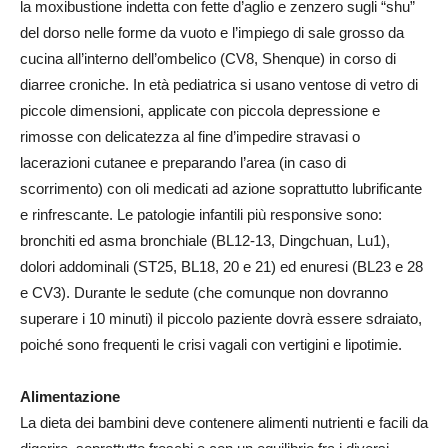
la moxibustione indetta con fette d’aglio e zenzero sugli “shu”
del dorso nelle forme da vuoto e l’impiego di sale grosso da
cucina all’interno dell’ombelico (CV8, Shenque) in corso di
diarree croniche. In età pediatrica si usano ventose di vetro di
piccole dimensioni, applicate con piccola depressione e
rimosse con delicatezza al fine d’impedire stravasi o
lacerazioni cutanee e preparando l’area (in caso di
scorrimento) con oli medicati ad azione soprattutto lubrificante
e rinfrescante. Le patologie infantili più responsive sono:
bronchiti ed asma bronchiale (BL12-13, Dingchuan, Lu1),
dolori addominali (ST25, BL18, 20 e 21) ed enuresi (BL23 e 28
e CV3). Durante le sedute (che comunque non dovranno
superare i 10 minuti) il piccolo paziente dovrà essere sdraiato,
poiché sono frequenti le crisi vagali con vertigini e lipotimie.
Alimentazione
La dieta dei bambini deve contenere alimenti nutrienti e facili da