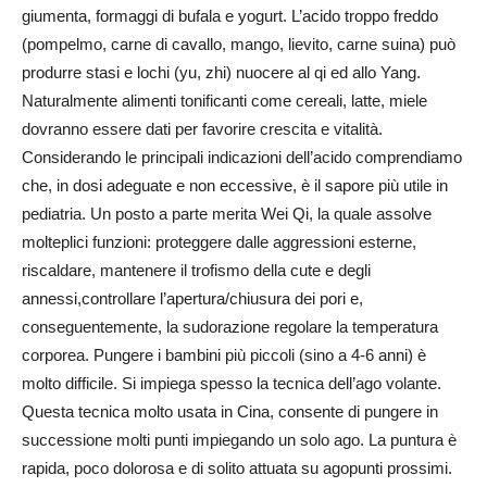
giumenta, formaggi di bufala e yogurt. L’acido troppo freddo
(pompelmo, carne di cavallo, mango, lievito, carne suina) può
produrre stasi e lochi (yu, zhi) nuocere al qi ed allo Yang.
Naturalmente alimenti tonificanti come cereali, latte, miele
dovranno essere dati per favorire crescita e vitalità.
Considerando le principali indicazioni dell’acido comprendiamo
che, in dosi adeguate e non eccessive, è il sapore più utile in
pediatria. Un posto a parte merita Wei Qi, la quale assolve
molteplici funzioni: proteggere dalle aggressioni esterne,
riscaldare, mantenere il trofismo della cute e degli
annessi,controllare l’apertura/chiusura dei pori e,
conseguentemente, la sudorazione regolare la temperatura
corporea. Pungere i bambini più piccoli (sino a 4-6 anni) è
molto difficile. Si impiega spesso la tecnica dell’ago volante.
Questa tecnica molto usata in Cina, consente di pungere in
successione molti punti impiegando un solo ago. La puntura è
rapida, poco dolorosa e di solito attuata su agopunti prossimi.