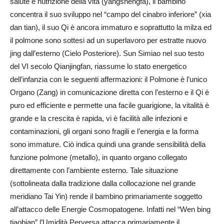
salute e nutrizione della vita (yangshengfa), il bambino
concentra il suo sviluppo nel “campo del cinabro inferiore” (xia
dan tian), il suo Qi è ancora immaturo e soprattutto la milza ed
il polmone sono sottesi ad un superlavoro per estratte nuovo
jing dall’esterno (Cielo Posteriore).
Sun Simiao nel suo testo
del VI secolo Qianjingfan, riassume lo stato energetico
dell’infanzia con le seguenti affermazioni: il Polmone è l’unico
Organo (Zang) in comunicazione diretta con l’esterno e il Qi è
puro ed efficiente e permette una facile guarigione, la vitalità è
grande e la crescita è rapida, vi è facilità alle infezioni e
contaminazioni, gli organi sono fragili e l’energia e la forma
sono immature. Ciò indica quindi una grande sensibilità della
funzione polmone (metallo), in quanto organo collegato
direttamente con l’ambiente esterno. Tale situazione
(sottolineata dalla tradizione dalla collocazione nel grande
meridiano Tai Yin) rende il bambino primariamente soggetto
all’attacco delle Energie Cosmopatogene. Infatti nel “Wen bing
tiaobian” l’Umidità Perversa attacca primariamente il