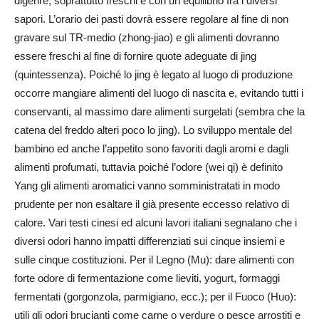
digerire, soprattutto freschi e con un equilibrio fra i diversi
sapori. L’orario dei pasti dovrà essere regolare al fine di non
gravare sul TR-medio (zhong-jiao) e gli alimenti dovranno
essere freschi al fine di fornire quote adeguate di jing
(quintessenza). Poiché lo jing è legato al luogo di produzione
occorre mangiare alimenti del luogo di nascita e, evitando tutti i
conservanti, al massimo dare alimenti surgelati (sembra che la
catena del freddo alteri poco lo jing). Lo sviluppo mentale del
bambino ed anche l’appetito sono favoriti dagli aromi e dagli
alimenti profumati, tuttavia poiché l’odore (wei qi) è definito
Yang gli alimenti aromatici vanno somministratati in modo
prudente per non esaltare il già presente eccesso relativo di
calore. Vari testi cinesi ed alcuni lavori italiani segnalano che i
diversi odori hanno impatti differenziati sui cinque insiemi e
sulle cinque costituzioni. Per il Legno (Mu): dare alimenti con
forte odore di fermentazione come lieviti, yogurt, formaggi
fermentati (gorgonzola, parmigiano, ecc.); per il Fuoco (Huo):
utili gli odori brucianti come carne o verdure o pesce arrostiti e