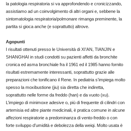
la patologia respiratoria si va approfondendo e cronicizzando,
assistiamo ad un coinvolgimento di altri organi e, sebbene la
sintomatologia respiratoria/polmonare rimanga preminente, la
partita si gioca anche (e soprattutto) altrove.
Agopunti
I risultati ottenuti presso le Università di XI’AN, TIANJIN e
SHANGHAI in studi condotti su pazienti affetti da bronchite
cronica ed asma bronchiale fra il 1961 ed il 1985 hanno fornito
risultati estremamente interessanti, soprattutto grazie alle
preparazioni che tonificano il Rene. In pediatria s’impiega molto
spesso la moxibustione (jiu) sia diretta che indiretta,
soprattutto nelle forme da freddo (han) e da vuoto (xu).
L’impiego di minimoxe adesive o, più di frequente di cilindri con
artemisia ed altre piante medicinali, è pratica comune in alcune
affezioni respiratorie a predominanza di vento-freddo o con
forte sviluppo d’umidità e debolezza della weiqi. Molto usata è