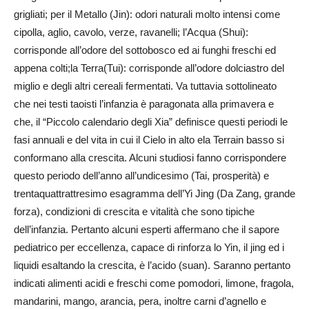
grigliati; per il Metallo (Jin): odori naturali molto intensi come
cipolla, aglio, cavolo, verze, ravanelli; l’Acqua (Shui):
corrisponde all’odore del sottobosco ed ai funghi freschi ed
appena colti;la Terra(Tui): corrisponde all’odore dolciastro del
miglio e degli altri cereali fermentati. Va tuttavia sottolineato
che nei testi taoisti l’infanzia è paragonata alla primavera e
che, il “Piccolo calendario degli Xia” definisce questi periodi le
fasi annuali e del vita in cui il Cielo in alto ela Terrain basso si
conformano alla crescita. Alcuni studiosi fanno corrispondere
questo periodo dell’anno all’undicesimo (Tai, prosperità) e
trentaquattrattresimo esagramma dell’Yi Jing (Da Zang, grande
forza), condizioni di crescita e vitalità che sono tipiche
dell’infanzia. Pertanto alcuni esperti affermano che il sapore
pediatrico per eccellenza, capace di rinforza lo Yin, il jing ed i
liquidi esaltando la crescita, è l’acido (suan). Saranno pertanto
indicati alimenti acidi e freschi come pomodori, limone, fragola,
mandarini, mango, arancia, pera, inoltre carni d’agnello e