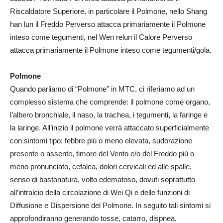
Riscaldatore Superiore, in particolare il Polmone, nello Shang
han lun il Freddo Perverso attacca primariamente il Polmone
inteso come tegumenti, nel Wen relun il Calore Perverso
attacca primariamente il Polmone inteso come tegumenti/gola.
Polmone
Quando parliamo di “Polmone” in MTC, ci riferiamo ad un
complesso sistema che comprende: il polmone come organo,
l’albero bronchiale, il naso, la trachea, i tegumenti, la faringe e
la laringe. All’inizio il polmone verrà attaccato superficialmente
con sintomi tipo: febbre più o meno elevata, sudorazione
presente o assente, timore del Vento e/o del Freddo più o
meno pronunciato, cefalea, dolori cervicali ed alle spalle,
senso di bastonatura, volto edematoso, dovuti soprattutto
all’intralcio della circolazione di Wei Qi e delle funzioni di
Diffusione e Dispersione del Polmone. In seguito tali sintomi si
approfondiranno generando tosse, catarro, dispnea,