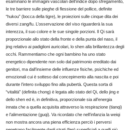
esaminano le immagini vascolari dell’indice dopo sfregamento,
le tre barriere sulle pieghe di flessione del pollice, definite
“hukou” (bocca della tigre), le proiezioni sulle cinque dita dei
diversi zang/fu. L’osservazione del viso riguarderà la sua
interezza, il suo colore e le sue singole porzioni. Il Qi sarà
proporzionale allo stato della fronte e della punta del naso, il
jing relativo ai padiglioni auricolari, lo shen alla brillantezza degli
occhi. Rammentiamo che ogni bambino ha uno stato
energetico dipendente non solo dal patrimonio ereditato dai
genitori, ma dall’insieme delle influenze fisiche, psichiche ed
emozionali cui è sotteso dal concepimento alla nascita e poi
durante l’intero sviluppo fino alla pubertà. Questa sorta di
“vitalità” (definita chong) è legata allo stato del Qi, dello jing e
dello shen ed è, in definitiva, proporzionale sia all’energia
innata che a quella acquisita attraverso la respirazione (tianqi)
e l’alimentazione (guqi). Va ricordato che nell’infanzia la weiqi
non mostra ancora una piena efficienza perciò i perversi
penetrano facilmente dagli strati (fen) superficiali a quelli più