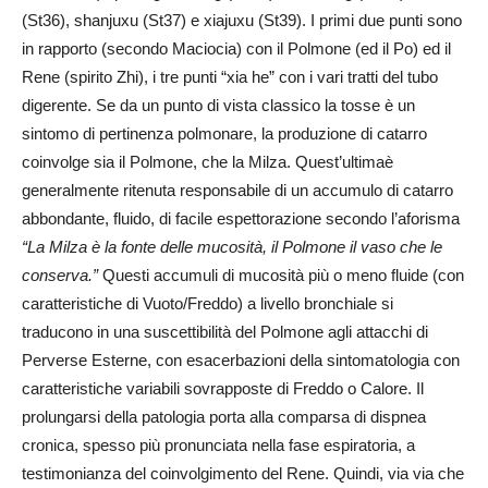
(St36), shanjuxu (St37) e xiajuxu (St39). I primi due punti sono
in rapporto (secondo Maciocia) con il Polmone (ed il Po) ed il
Rene (spirito Zhi), i tre punti “xia he” con i vari tratti del tubo
digerente. Se da un punto di vista classico la tosse è un
sintomo di pertinenza polmonare, la produzione di catarro
coinvolge sia il Polmone, che la Milza. Quest’ultimaè
generalmente ritenuta responsabile di un accumulo di catarro
abbondante, fluido, di facile espettorazione secondo l’aforisma
“La Milza è la fonte delle mucosità, il Polmone il vaso che le
conserva.”
Questi accumuli di mucosità più o meno fluide (con
caratteristiche di Vuoto/Freddo) a livello bronchiale si
traducono in una suscettibilità del Polmone agli attacchi di
Perverse Esterne, con esacerbazioni della sintomatologia con
caratteristiche variabili sovrapposte di Freddo o Calore. Il
prolungarsi della patologia porta alla comparsa di dispnea
cronica, spesso più pronunciata nella fase espiratoria, a
testimonianza del coinvolgimento del Rene. Quindi, via via che