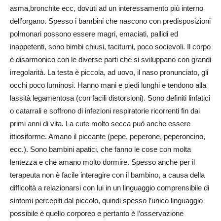
asma,bronchite ecc, dovuti ad un interessamento più interno
dell’organo. Spesso i bambini che nascono con predisposizioni
polmonari possono essere magri, emaciati, pallidi ed
inappetenti, sono bimbi chiusi, taciturni, poco socievoli. Il corpo
è disarmonico con le diverse parti che si sviluppano con grandi
irregolarità. La testa è piccola, ad uovo, il naso pronunciato, gli
occhi poco luminosi. Hanno mani e piedi lunghi e tendono alla
lassità legamentosa (con facili distorsioni). Sono definiti linfatici
o catarrali e soffrono di infezioni respiratorie ricorrenti fin dai
primi anni di vita. La cute molto secca può anche essere
ittiosiforme. Amano il piccante (pepe, peperone, peperoncino,
ecc.). Sono bambini apatici, che fanno le cose con molta
lentezza e che amano molto dormire. Spesso anche per il
terapeuta non è facile interagire con il bambino, a causa della
difficoltà a relazionarsi con lui in un linguaggio comprensibile di
sintomi percepiti dal piccolo, quindi spesso l’unico linguaggio
possibile è quello corporeo e pertanto è l’osservazione