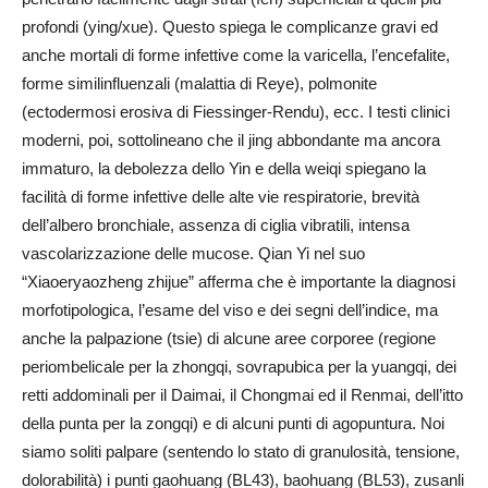
profondi (ying/xue). Questo spiega le complicanze gravi ed
anche mortali di forme infettive come la varicella, l’encefalite,
forme similinfluenzali (malattia di Reye), polmonite
(ectodermosi erosiva di Fiessinger-Rendu), ecc. I testi clinici
moderni, poi, sottolineano che il jing abbondante ma ancora
immaturo, la debolezza dello Yin e della weiqi spiegano la
facilità di forme infettive delle alte vie respiratorie, brevità
dell’albero bronchiale, assenza di ciglia vibratili, intensa
vascolarizzazione delle mucose. Qian Yi nel suo
“Xiaoeryaozheng zhijue” afferma che è importante la diagnosi
morfotipologica, l’esame del viso e dei segni dell’indice, ma
anche la palpazione (tsie) di alcune aree corporee (regione
periombelicale per la zhongqi, sovrapubica per la yuangqi, dei
retti addominali per il Daimai, il Chongmai ed il Renmai, dell’itto
della punta per la zongqi) e di alcuni punti di agopuntura. Noi
siamo soliti palpare (sentendo lo stato di granulosità, tensione,
dolorabilità) i punti gaohuang (BL43), baohuang (BL53), zusanli