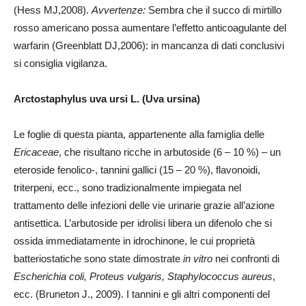
(Hess MJ,2008).
Avvertenze:
Sembra che il succo di mirtillo
rosso americano possa aumentare l’effetto anticoagulante del
warfarin (Greenblatt DJ,2006): in mancanza di dati conclusivi
si consiglia vigilanza.
Arctostaphylus uva ursi L. (Uva ursina)
Le foglie di questa pianta, appartenente alla famiglia delle
Ericaceae
, che risultano ricche in arbutoside (6 – 10 %) – un
eteroside fenolico-, tannini gallici (15 – 20 %), flavonoidi,
triterpeni, ecc., sono tradizionalmente impiegata nel
trattamento delle infezioni delle vie urinarie grazie all’azione
antisettica. L’arbutoside per idrolisi libera un difenolo che si
ossida immediatamente in idrochinone, le cui proprietà
batteriostatiche sono state dimostrate
in vitro
nei confronti di
Escherichia coli, Proteus vulgaris, Staphylococcus aureus
,
ecc. (Bruneton J., 2009). I tannini e gli altri componenti del