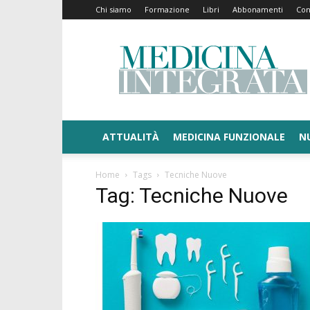
Chi siamo
Formazione
Libri
Abbonamenti
Con
Medicina
Integrata
ATTUALITÀ
MEDICINA FUNZIONALE
N
Home
Tags
Tecniche Nuove
Tag: Tecniche Nuove