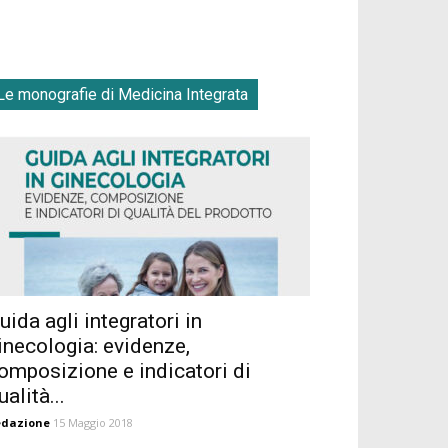
Le monografie di Medicina Integrata
uida agli integratori in
inecologia: evidenze,
omposizione e indicatori di
ualità...
edazione
15 Maggio 2018