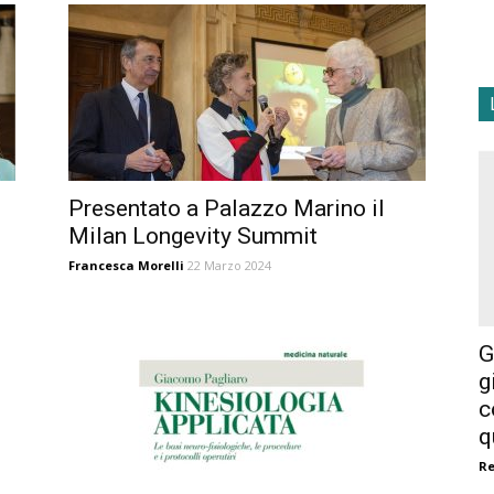
Presentato a Palazzo Marino il
Milan Longevity Summit
Francesca Morelli
22 Marzo 2024
G
g
c
q
R