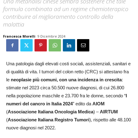
Una metanalisi cinese sembra sostenere che tale
formula combinata ad un regime chemioterapico
contribuire al miglioramento controllo della
malattia
Francesca Morelli
9 Dicembre 2024
Una patologia dagli elevati costi sociali, assistenziali, sanitari e
di qualità di vita. I tumori del colon retto (CRC) si attestano fra
le
neoplasie più comuni, con una incidenza in crescita
:
stimate nel 2023 circa 50.500 nuove diagnosi, di cui 26.800
nella popolazione maschile e 23.700 fra le donne, secondo “
I
numeri del cancro in Italia 2024
” edito da
AIOM
(
Associazione Italiana Oncologia Medica
) –
AIRTUM
(
Associazione Italiana Registro Tumori
), rispetto alle 48.100
nuove diagnosi nel 2022.