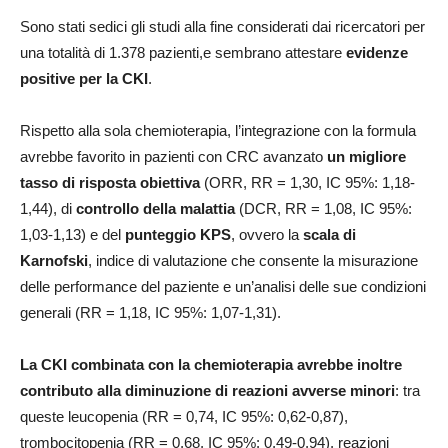
Sono stati sedici gli studi alla fine considerati dai ricercatori per
una totalità di 1.378 pazienti,e sembrano attestare
evidenze
positive per la CKI
.
Rispetto alla sola chemioterapia, l’integrazione con la formula
avrebbe favorito in pazienti con CRC avanzato
un migliore
tasso di risposta obiettiva
(ORR, RR = 1,30, IC 95%: 1,18-
1,44), di
controllo della malattia
(DCR, RR = 1,08, IC 95%:
1,03-1,13) e del
punteggio KPS
, ovvero la
scala di
Karnofski
, indice di valutazione che consente la misurazione
delle performance del paziente e un’analisi delle sue condizioni
generali (RR = 1,18, IC 95%: 1,07-1,31).
La CKI combinata con la chemioterapia avrebbe inoltre
contributo alla diminuzione di reazioni avverse minori
: tra
queste leucopenia (RR = 0,74, IC 95%: 0,62-0,87),
trombocitopenia (RR = 0,68, IC 95%: 0,49-0,94), reazioni