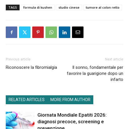
TAGS
formula di kushen
studio cinese
tumore al colon retto
Previous article
Next article
Riconoscere la fibromialgia
Il sonno, fondamentale per
favorire la guarigione dopo un
infarto
RELATED ARTICLES
MORE FROM AUTHOR
Giornata Mondiale Epatiti 2026:
diagnosi precoce, screening e
prevenzione