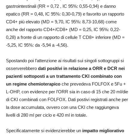
gastrointestinali (RR = 0,72 , IC 95%: 0,55-0,94) e danno
epatico (RR = 0,48, IC 95%: 0,30-0,79) e favorito un rapporto
CD4+ più elevato (MD = 9,70, IC 95%: 8,73-10,68) come
anche del rapporto CD4+/CD8+ (MD = 0,25, IC 95%: 0,22-
0,28) a fronte di un rapporto di cellule T CD8+ inferiore (MD =
-5,25, IC 95%: da -5,94 a -4,56).
Spostando poi l’attenzione ai risultati sui singoli sottogruppi si
osserverebbero
dati positivi in relazione a ORR e DCR nei
pazienti sottoposti a un trattamento CKI combinato con
un regime chemioterapico
che prevedeva FOLFOX e 5Fu +
L-OHP, con evidenze per l’ORR sia in caso di 15 che 20 ml/die
di CKI combinati con FOLFOX. Dati postivi registrati anche per
la dose accumulata, ovvero con una CKI che raggiungeva
livelli di 280 ml per ciclo e 420 ml in totale.
Specificatamente si evidenzierebbe un
impatto migliorativo